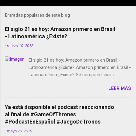
Entradas populares de este blog
El siglo 21 es hoy: Amazon primero en Brasil
- Latinoamérica ¿Existe?
-
marzo 10, 2018
El siglo 21 es hoy: Amazon primero en Brasil -
Latinoamérica ¿Existe? Amazon primero en Brasil -
Latinoamérica ¿Existe? Se compran Libros:
Amazon llega a Colombia y Argentina Habrá 5a
LEER MÁS
temporada de Black Mirror Twitter deja de verificar
cuentas Responden los fotógrafos Brian May y el
copyright en Instagram Música y vídeo selfies en la
Ya está disponible el podcast reaccionando
red social Riddley Scott saca a Kevin Spacey de su
al final de #GameOfThrones
película Francisco regaña a los que usan el
#PodcastEnEspañol #JuegoDeTronos
smartphone en sus misas La serie de la Tierra
-
mayo 20, 2019
Media GoBee - StartUp de bicicletas de alquiler