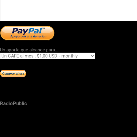
Un aporte que alcance para...
RadioPublic