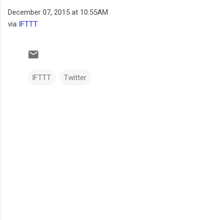
December 07, 2015 at 10:55AM
via
IFTTT
IFTTT
Twitter
C
o
m
e
n
t
a
r
i