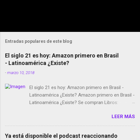
Entradas populares de este blog
El siglo 21 es hoy: Amazon primero en Brasil
- Latinoamérica ¿Existe?
-
marzo 10, 2018
El siglo 21 es hoy: Amazon primero en Brasil -
Latinoamérica ¿Existe? Amazon primero en Brasil -
Latinoamérica ¿Existe? Se compran Libros:
Amazon llega a Colombia y Argentina Habrá 5a
LEER MÁS
temporada de Black Mirror Twitter deja de verificar
cuentas Responden los fotógrafos Brian May y el
copyright en Instagram Música y vídeo selfies en la
Ya está disponible el podcast reaccionando
red social Riddley Scott saca a Kevin Spacey de su