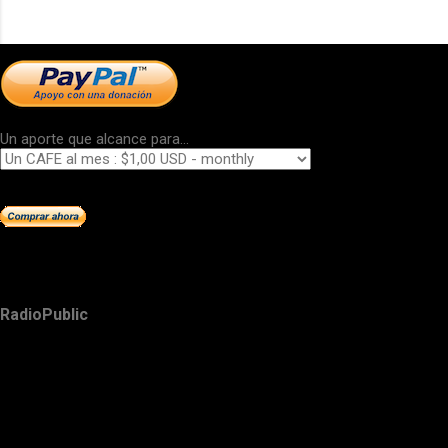
Un aporte que alcance para...
RadioPublic