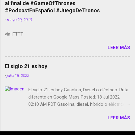
al final de #GameOfThrones
película Francisco regaña a los que usan el
#PodcastEnEspañol #JuegoDeTronos
smartphone en sus misas La serie de la Tierra
-
mayo 20, 2019
Media GoBee - StartUp de bicicletas de alquiler
Stop Motion en Instagram Vodafone: me siento
via IFTTT
tumbado. Amazon Music: Chingo yo, chingas tu...
http://amzn.to/2z1UkPK Wifi en el avión #Jpod17
LEER MÁS
Live Photos en Google Photos Llegando Partimos
Dictados en Android El tamaño y su importancia...
El siglo 21 es hoy
-
julio 18, 2022
El siglo 21 es hoy Gasolina, Diesel o eléctrico: Ruta
diferente en Google Maps Posted: 18 Jul 2022
02:10 AM PDT Gasolina, diesel, híbrido o eléctrico:
según el motor podrás tener una ruta diferente en
LEER MÁS
Google Maps. Google Maps continúa
evolucionando todos los días en dos sentidos uno
de esos sentidos es lo que hacen los