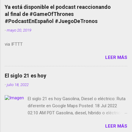
copyright en Instagram Música y vídeo selfies en la
Ya está disponible el podcast reaccionando
red social Riddley Scott saca a Kevin Spacey de su
al final de #GameOfThrones
película Francisco regaña a los que usan el
#PodcastEnEspañol #JuegoDeTronos
smartphone en sus misas La serie de la Tierra
-
mayo 20, 2019
Media GoBee - StartUp de bicicletas de alquiler
Stop Motion en Instagram Vodafone: me siento
via IFTTT
tumbado. Amazon Music: Chingo yo, chingas tu...
http://amzn.to/2z1UkPK Wifi en el avión #Jpod17
LEER MÁS
Live Photos en Google Photos Llegando Partimos
Dictados en Android El tamaño y su importancia...
El siglo 21 es hoy
-
julio 18, 2022
El siglo 21 es hoy Gasolina, Diesel o eléctrico: Ruta
diferente en Google Maps Posted: 18 Jul 2022
02:10 AM PDT Gasolina, diesel, híbrido o eléctrico:
según el motor podrás tener una ruta diferente en
LEER MÁS
Google Maps. Google Maps continúa