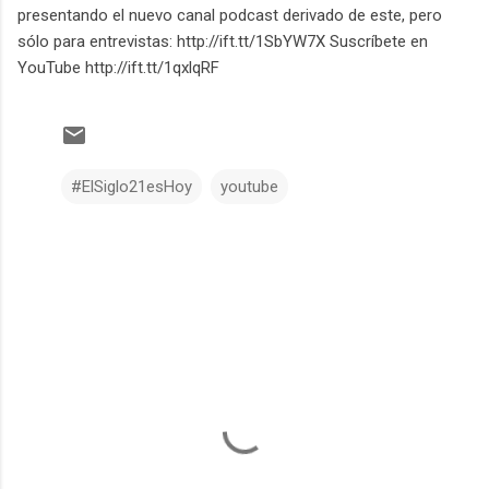
presentando el nuevo canal podcast derivado de este, pero
sólo para entrevistas: http://ift.tt/1SbYW7X Suscríbete en
YouTube http://ift.tt/1qxlqRF
#ElSiglo21esHoy
youtube
C
o
m
e
n
t
a
r
i