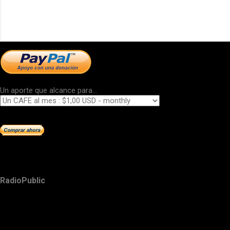
Un aporte que alcance para...
RadioPublic