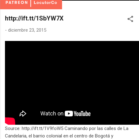
http://ift.tt/1SbYW7X
-
diciembre 23, 2015
Source: http://ift.tt/1V9foW5 Caminando por las calles de La
Candelaria, el barrio colonial en el centro de Bogotá y