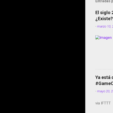
Entradas p
El siglo
¿Existe?
-
marzo 10, 
Ya está 
#GameOf
-
mayo 20, 
via IFTTT