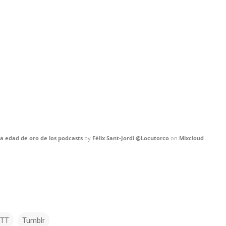
a edad de oro de los podcasts
by
Félix Sant-Jordi @Locutorco
on
Mixcloud
TTT
Tumblr