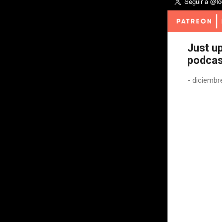
Just u
podcas
-
diciembr