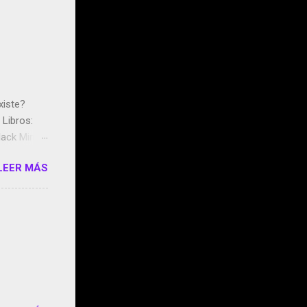
xiste?
Libros:
ack Mirror
n May y el
LEER MÁS
ddley
s que usan
 StartUp
e siento
o/2z1UkPK
do