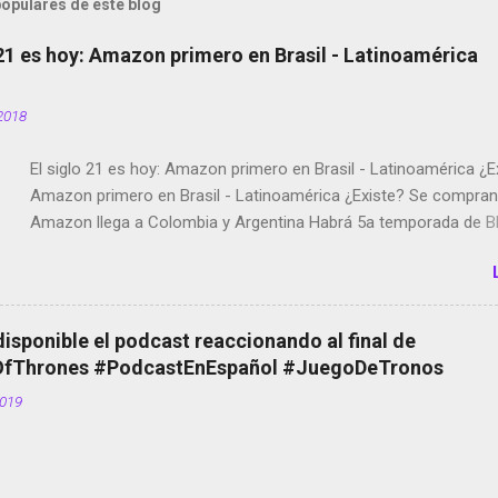
opulares de este blog
 21 es hoy: Amazon primero en Brasil - Latinoamérica
2018
El siglo 21 es hoy: Amazon primero en Brasil - Latinoamérica ¿E
Amazon primero en Brasil - Latinoamérica ¿Existe? Se compran 
Amazon llega a Colombia y Argentina Habrá 5a temporada de Bl
Twitter deja de verificar cuentas Responden los fotógrafos Bria
copyright en Instagram Música y vídeo selfies en la red social Ri
Scott saca a Kevin Spacey de su película Francisco regaña a lo
el smartphone en sus misas La serie de la Tierra Media GoBee -
disponible el podcast reaccionando al final de
de bicicletas de alquiler Stop Motion en Instagram Vodafone: m
Thrones #PodcastEnEspañol #JuegoDeTronos
tumbado. Amazon Music: Chingo yo, chingas tu... http://amzn.t
2019
Wifi en el avión #Jpod17 Live Photos en Google Photos Llegan
Partimos Dictados en Android El tamaño y su importancia...