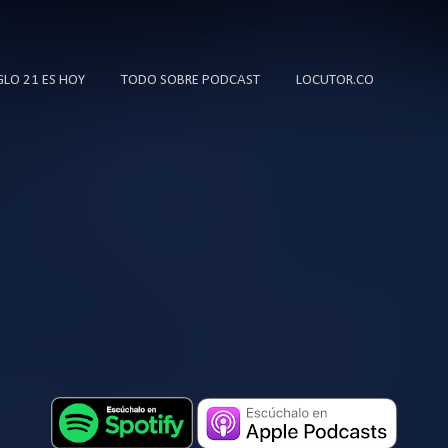
Ir al contenido principal
IGLO 21 ES HOY
TODO SOBRE PODCAST
LOCUTOR.CO