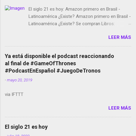
El siglo 21 es hoy: Amazon primero en Brasil -
Latinoamérica ¿Existe? Amazon primero en Brasil -
Latinoamérica ¿Existe? Se compran Libros:
Amazon llega a Colombia y Argentina Habrá 5a
LEER MÁS
temporada de Black Mirror Twitter deja de verificar
cuentas Responden los fotógrafos Brian May y el
copyright en Instagram Música y vídeo selfies en la
Ya está disponible el podcast reaccionando
red social Riddley Scott saca a Kevin Spacey de su
al final de #GameOfThrones
película Francisco regaña a los que usan el
#PodcastEnEspañol #JuegoDeTronos
smartphone en sus misas La serie de la Tierra
-
mayo 20, 2019
Media GoBee - StartUp de bicicletas de alquiler
Stop Motion en Instagram Vodafone: me siento
via IFTTT
tumbado. Amazon Music: Chingo yo, chingas tu...
http://amzn.to/2z1UkPK Wifi en el avión #Jpod17
LEER MÁS
Live Photos en Google Photos Llegando Partimos
Dictados en Android El tamaño y su importancia...
El siglo 21 es hoy
-
julio 18, 2022