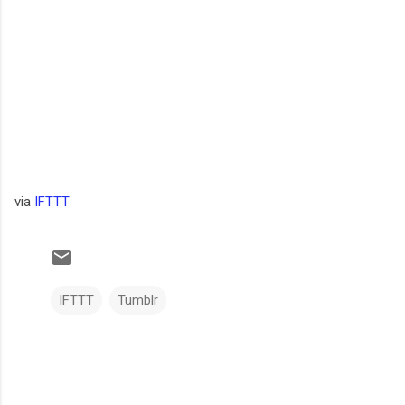
via
IFTTT
IFTTT
Tumblr
C
o
m