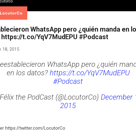
blecieron WhatsApp pero ¿quién manda en l
 https://t.co/YqV7MudEPU #Podcast
e 18, 2015
eestablecieron WhatsApp pero ¿quién man
en los datos?
https://t.co/YqV7MudEPU
#Podcast
Félix the PodCast (@LocutorCo)
December 
2015
er https://twitter.com/LocutorCo