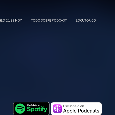
Ir al contenido principal
IGLO 21 ES HOY
TODO SOBRE PODCAST
LOCUTOR.CO