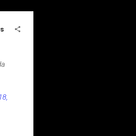
os
da
18,