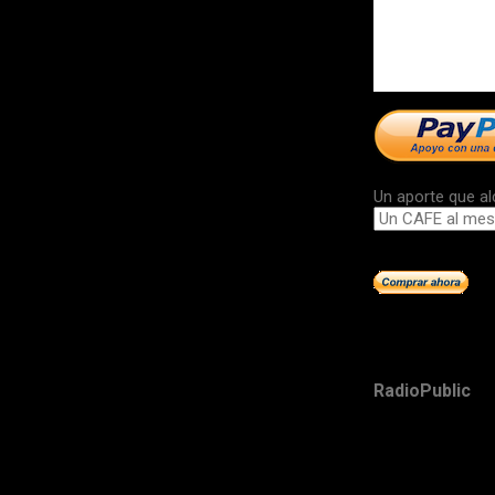
Un aporte que al
RadioPublic