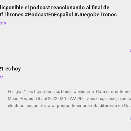
el smartphone en sus misas La serie de la Tierra Media GoBee -
disponible el podcast reaccionando al final de
de bicicletas de alquiler Stop Motion en Instagram Vodafone: m
Thrones #PodcastEnEspañol #JuegoDeTronos
tumbado. Amazon Music: Chingo yo, chingas tu... http://amzn.t
2019
Wifi en el avión #Jpod17 Live Photos en Google Photos Llegan
Partimos Dictados en Android El tamaño y su importancia...
 21 es hoy
022
El siglo 21 es hoy Gasolina, Diesel o eléctrico: Ruta diferente e
Maps Posted: 18 Jul 2022 02:10 AM PDT Gasolina, diesel, híbrid
eléctrico: según el motor podrás tener una ruta diferente en Go
Google Maps continúa evolucionando todos los días en dos se
de esos sentidos es lo que hacen los desarrolladores de Alphabe
compañía matriz de Google; y por el otro lado tenemos el creci