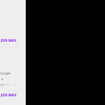
 StartUp
e siento
o/2z1UkPK
do
LEER MÁS
n Google
o o
ogle Maps.
ntidos uno
LEER MÁS
t, la
miento de