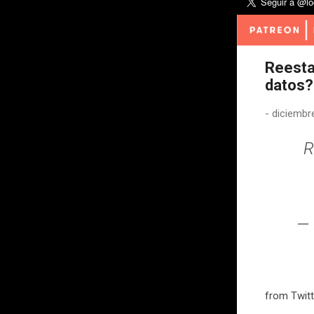
Reesta
datos?
-
diciembr
R
— 
from Twitt