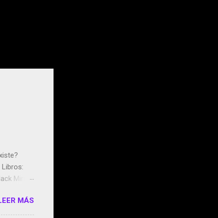
xiste?
Libros:
ack Mirror
n May y el
LEER MÁS
ddley
s que usan