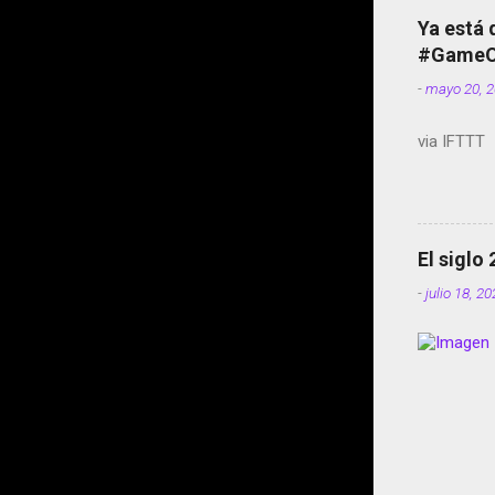
Ya está 
#GameOf
-
mayo 20, 
via IFTTT
El siglo
-
julio 18, 2