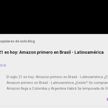
opulares de este blog
 21 es hoy: Amazon primero en Brasil - Latinoamérica
2018
El siglo 21 es hoy: Amazon primero en Brasil - Latinoamérica ¿E
Amazon primero en Brasil - Latinoamérica ¿Existe? Se compran 
Amazon llega a Colombia y Argentina Habrá 5a temporada de Bl
Twitter deja de verificar cuentas Responden los fotógrafos Bria
copyright en Instagram Música y vídeo selfies en la red social Ri
Scott saca a Kevin Spacey de su película Francisco regaña a lo