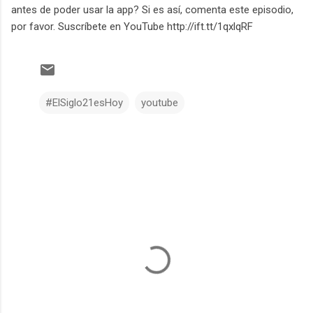
antes de poder usar la app? Si es así, comenta este episodio,
por favor. Suscríbete en YouTube http://ift.tt/1qxlqRF
#ElSiglo21esHoy
youtube
C
o
m
e
n
t
a
r
i