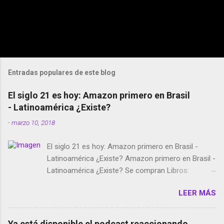
Entradas populares de este blog
El siglo 21 es hoy: Amazon primero en Brasil
- Latinoamérica ¿Existe?
-
marzo 10, 2018
El siglo 21 es hoy: Amazon primero en Brasil -
Latinoamérica ¿Existe? Amazon primero en Brasil -
Latinoamérica ¿Existe? Se compran Libros:
Amazon llega a Colombia y Argentina Habrá 5a
LEER MÁS
temporada de Black Mirror Twitter deja de verificar
cuentas Responden los fotógrafos Brian May y el
copyright en Instagram Música y vídeo selfies en la
Ya está disponible el podcast reaccionando