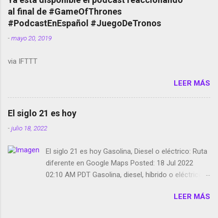
red social Riddley Scott saca a Kevin Spacey de su
al final de #GameOfThrones
película Francisco regaña a los que usan el
#PodcastEnEspañol #JuegoDeTronos
smartphone en sus misas La serie de la Tierra
-
mayo 20, 2019
Media GoBee - StartUp de bicicletas de alquiler
Stop Motion en Instagram Vodafone: me siento
via IFTTT
tumbado. Amazon Music: Chingo yo, chingas tu...
http://amzn.to/2z1UkPK Wifi en el avión #Jpod17
LEER MÁS
Live Photos en Google Photos Llegando Partimos
Dictados en Android El tamaño y su importancia...
El siglo 21 es hoy
-
julio 18, 2022
El siglo 21 es hoy Gasolina, Diesel o eléctrico: Ruta
diferente en Google Maps Posted: 18 Jul 2022
02:10 AM PDT Gasolina, diesel, híbrido o eléctrico:
según el motor podrás tener una ruta diferente en
LEER MÁS
Google Maps. Google Maps continúa
evolucionando todos los días en dos sentidos uno