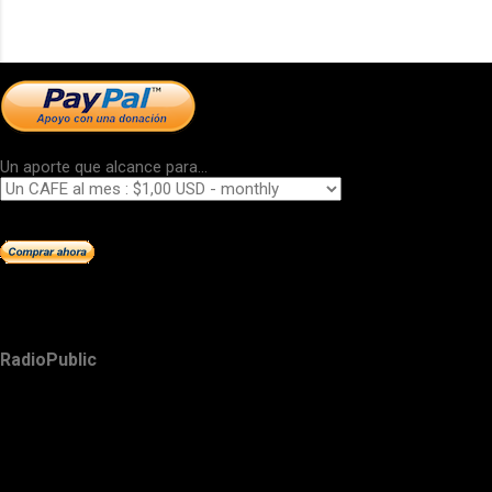
Un aporte que alcance para...
RadioPublic