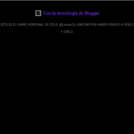
de esos sentidos es lo que hacen los
desarrolladores de Alphabet, la compañía matriz
Con la tecnología de Blogger
de Google; y por el otro lado tenemos el
crecimiento de Google Maps con lo que
ESTE ES EL DIARIO PERSONAL DE FÉLIX @LocutorCo GRACIAS POR HABER VENIDO A VERLO
informamos los usuarios reseñas del lugares
Y OÍRLO.
indicaciones p...