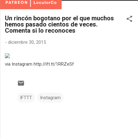
Un rincón bogotano por el que muchos
hemos pasado cientos de veces.
Comenta si lo reconoces
-
diciembre 30, 2015
via Instagram http://ift.tt/1RRZeSf
IFTTT
Instagram
C
o
m