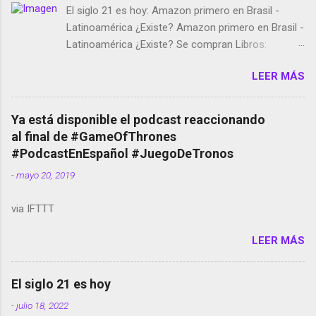
El siglo 21 es hoy: Amazon primero en Brasil -
Latinoamérica ¿Existe? Amazon primero en Brasil -
Latinoamérica ¿Existe? Se compran Libros:
Amazon llega a Colombia y Argentina Habrá 5a
LEER MÁS
temporada de Black Mirror Twitter deja de verificar
cuentas Responden los fotógrafos Brian May y el
copyright en Instagram Música y vídeo selfies en la
Ya está disponible el podcast reaccionando
red social Riddley Scott saca a Kevin Spacey de su
al final de #GameOfThrones
película Francisco regaña a los que usan el
#PodcastEnEspañol #JuegoDeTronos
smartphone en sus misas La serie de la Tierra
-
mayo 20, 2019
Media GoBee - StartUp de bicicletas de alquiler
Stop Motion en Instagram Vodafone: me siento
via IFTTT
tumbado. Amazon Music: Chingo yo, chingas tu...
http://amzn.to/2z1UkPK Wifi en el avión #Jpod17
LEER MÁS
Live Photos en Google Photos Llegando Partimos
Dictados en Android El tamaño y su importancia...
El siglo 21 es hoy
-
julio 18, 2022