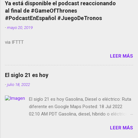
copyright en Instagram Música y vídeo selfies en la
Ya está disponible el podcast reaccionando
red social Riddley Scott saca a Kevin Spacey de su
al final de #GameOfThrones
película Francisco regaña a los que usan el
#PodcastEnEspañol #JuegoDeTronos
smartphone en sus misas La serie de la Tierra
-
mayo 20, 2019
Media GoBee - StartUp de bicicletas de alquiler
Stop Motion en Instagram Vodafone: me siento
via IFTTT
tumbado. Amazon Music: Chingo yo, chingas tu...
http://amzn.to/2z1UkPK Wifi en el avión #Jpod17
LEER MÁS
Live Photos en Google Photos Llegando Partimos
Dictados en Android El tamaño y su importancia...
El siglo 21 es hoy
-
julio 18, 2022
El siglo 21 es hoy Gasolina, Diesel o eléctrico: Ruta
diferente en Google Maps Posted: 18 Jul 2022
02:10 AM PDT Gasolina, diesel, híbrido o eléctrico:
según el motor podrás tener una ruta diferente en
LEER MÁS
Google Maps. Google Maps continúa
evolucionando todos los días en dos sentidos uno