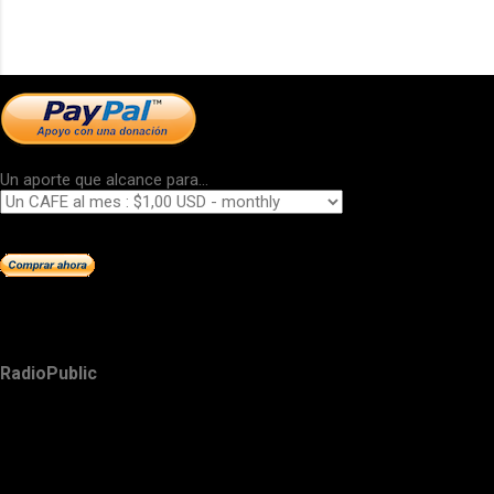
Un aporte que alcance para...
RadioPublic