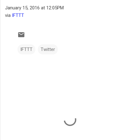
January 15, 2016 at 12:05PM
via
IFTTT
IFTTT
Twitter
C
o
m
e
n
t
a
r
i