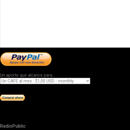
Un aporte que alcance para...
RadioPublic