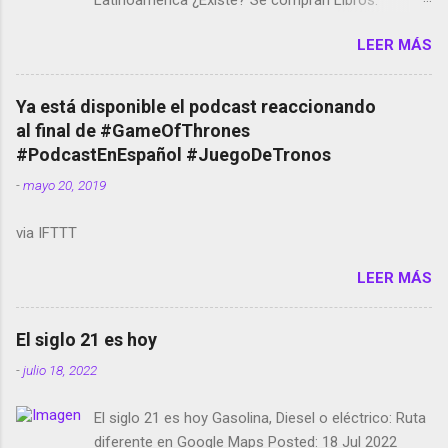
Latinoamérica ¿Existe? Se compran Libros:
Amazon llega a Colombia y Argentina Habrá 5a
LEER MÁS
temporada de Black Mirror Twitter deja de verificar
cuentas Responden los fotógrafos Brian May y el
copyright en Instagram Música y vídeo selfies en la
Ya está disponible el podcast reaccionando
red social Riddley Scott saca a Kevin Spacey de su
al final de #GameOfThrones
película Francisco regaña a los que usan el
#PodcastEnEspañol #JuegoDeTronos
smartphone en sus misas La serie de la Tierra
-
mayo 20, 2019
Media GoBee - StartUp de bicicletas de alquiler
Stop Motion en Instagram Vodafone: me siento
via IFTTT
tumbado. Amazon Music: Chingo yo, chingas tu...
http://amzn.to/2z1UkPK Wifi en el avión #Jpod17
LEER MÁS
Live Photos en Google Photos Llegando Partimos
Dictados en Android El tamaño y su importancia...
El siglo 21 es hoy
-
julio 18, 2022
El siglo 21 es hoy Gasolina, Diesel o eléctrico: Ruta
diferente en Google Maps Posted: 18 Jul 2022