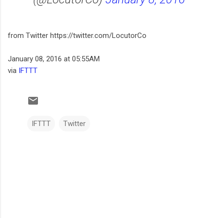
from Twitter https://twitter.com/LocutorCo
January 08, 2016 at 05:55AM
via
IFTTT
IFTTT
Twitter
C
o
m
e
n
t