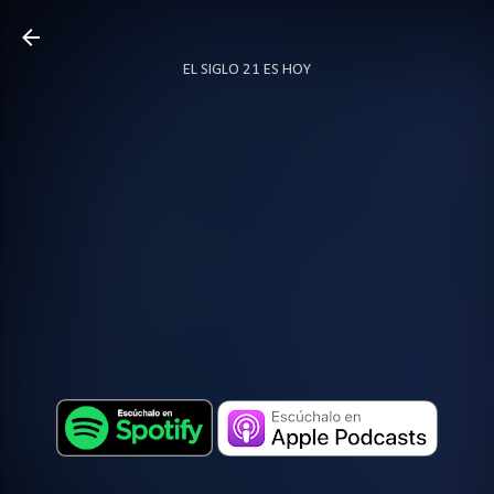
Ir al contenido principal
EL SIGLO 21 ES HOY
TODO SOBRE PODCAST
MÁS…
LOCUTOR.CO