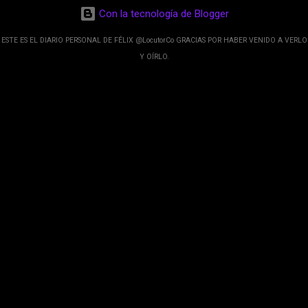
desarrolladores de Alphabet, la compañía matriz
Con la tecnología de Blogger
de Google; y por el otro lado tenemos el
crecimiento de Google Maps con lo que
ESTE ES EL DIARIO PERSONAL DE FÉLIX @LocutorCo GRACIAS POR HABER VENIDO A VERLO
informamos los usuarios reseñas del lugares
Y OÍRLO.
indicaciones p...