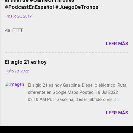
película Francisco regaña a los que usan el
#PodcastEnEspañol #JuegoDeTronos
smartphone en sus misas La serie de la Tierra
-
mayo 20, 2019
Media GoBee - StartUp de bicicletas de alquiler
Stop Motion en Instagram Vodafone: me siento
via IFTTT
tumbado. Amazon Music: Chingo yo, chingas tu...
http://amzn.to/2z1UkPK Wifi en el avión #Jpod17
LEER MÁS
Live Photos en Google Photos Llegando Partimos
Dictados en Android El tamaño y su importancia...
El siglo 21 es hoy
-
julio 18, 2022
El siglo 21 es hoy Gasolina, Diesel o eléctrico: Ruta
diferente en Google Maps Posted: 18 Jul 2022
02:10 AM PDT Gasolina, diesel, híbrido o eléctrico:
según el motor podrás tener una ruta diferente en
LEER MÁS
Google Maps. Google Maps continúa
evolucionando todos los días en dos sentidos uno
de esos sentidos es lo que hacen los