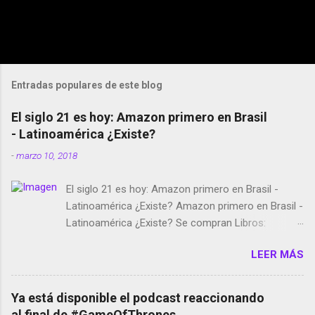
Entradas populares de este blog
El siglo 21 es hoy: Amazon primero en Brasil
- Latinoamérica ¿Existe?
-
marzo 10, 2018
El siglo 21 es hoy: Amazon primero en Brasil -
Latinoamérica ¿Existe? Amazon primero en Brasil -
Latinoamérica ¿Existe? Se compran Libros:
Amazon llega a Colombia y Argentina Habrá 5a
LEER MÁS
temporada de Black Mirror Twitter deja de verificar
cuentas Responden los fotógrafos Brian May y el
copyright en Instagram Música y vídeo selfies en la
Ya está disponible el podcast reaccionando
red social Riddley Scott saca a Kevin Spacey de su
al final de #GameOfThrones