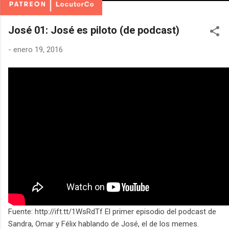
José 01: José es piloto (de podcast)
-
enero 19, 2016
Fuente: http://ift.tt/1WsRdTf El primer episodio del podcast de
Sandra, Omar y Félix hablando de José, el de los memes.