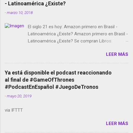
- Latinoamérica ¿Existe?
-
marzo 10, 2018
El siglo 21 es hoy: Amazon primero en Brasil -
Latinoamérica ¿Existe? Amazon primero en Brasil -
Latinoamérica ¿Existe? Se compran Libros:
Amazon llega a Colombia y Argentina Habrá 5a
LEER MÁS
temporada de Black Mirror Twitter deja de verificar
cuentas Responden los fotógrafos Brian May y el
copyright en Instagram Música y vídeo selfies en la
Ya está disponible el podcast reaccionando
red social Riddley Scott saca a Kevin Spacey de su
al final de #GameOfThrones
película Francisco regaña a los que usan el
#PodcastEnEspañol #JuegoDeTronos
smartphone en sus misas La serie de la Tierra
-
mayo 20, 2019
Media GoBee - StartUp de bicicletas de alquiler
Stop Motion en Instagram Vodafone: me siento
via IFTTT
tumbado. Amazon Music: Chingo yo, chingas tu...
http://amzn.to/2z1UkPK Wifi en el avión #Jpod17
LEER MÁS
Live Photos en Google Photos Llegando Partimos