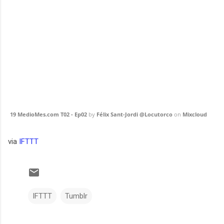
19 MedioMes.com T02 - Ep02
by
Félix Sant-Jordi @Locutorco
on
Mixcloud
via
IFTTT
IFTTT
Tumblr
C