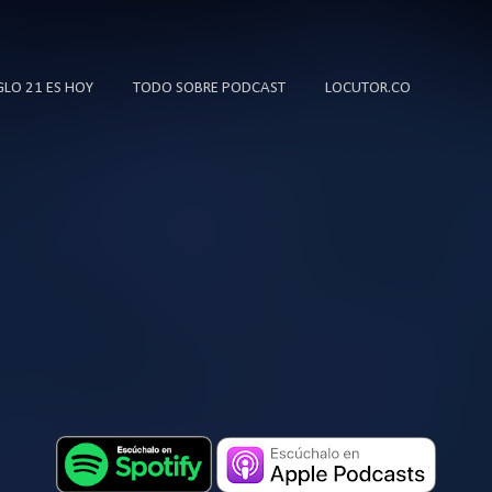
Ir al contenido principal
IGLO 21 ES HOY
TODO SOBRE PODCAST
LOCUTOR.CO