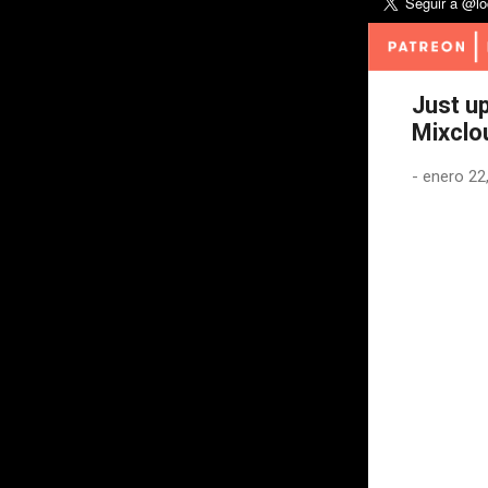
Just u
Mixclo
-
enero 22