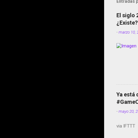
Entradas p
El siglo
¿Existe?
-
marzo 10, 
Ya está 
#GameOf
-
mayo 20, 
via IFTTT