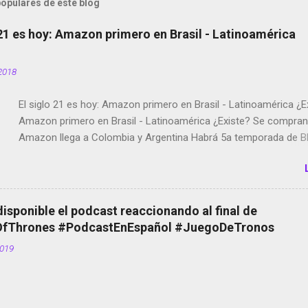
opulares de este blog
 21 es hoy: Amazon primero en Brasil - Latinoamérica
2018
El siglo 21 es hoy: Amazon primero en Brasil - Latinoamérica ¿E
Amazon primero en Brasil - Latinoamérica ¿Existe? Se compran 
Amazon llega a Colombia y Argentina Habrá 5a temporada de Bl
Twitter deja de verificar cuentas Responden los fotógrafos Bria
copyright en Instagram Música y vídeo selfies en la red social Ri
Scott saca a Kevin Spacey de su película Francisco regaña a lo
el smartphone en sus misas La serie de la Tierra Media GoBee -
disponible el podcast reaccionando al final de
de bicicletas de alquiler Stop Motion en Instagram Vodafone: m
Thrones #PodcastEnEspañol #JuegoDeTronos
tumbado. Amazon Music: Chingo yo, chingas tu... http://amzn.t
2019
Wifi en el avión #Jpod17 Live Photos en Google Photos Llegan
Partimos Dictados en Android El tamaño y su importancia...