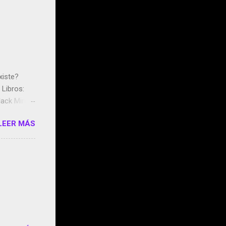
xiste?
Libros:
ack Mirror
n May y el
LEER MÁS
ddley
s que usan
 StartUp
e siento
o/2z1UkPK
do