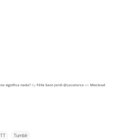
no significa nada?
by
Félix Sant-Jordi @Locutorco
on
Mixcloud
TTT
Tumblr