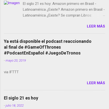
El siglo 21 es hoy: Amazon primero en Brasil -
Latinoamérica ¿Existe? Amazon primero en Brasil -
Latinoamérica ¿Existe? Se compran Libros:
Amazon llega a Colombia y Argentina Habrá 5a
LEER MÁS
temporada de Black Mirror Twitter deja de verificar
cuentas Responden los fotógrafos Brian May y el
copyright en Instagram Música y vídeo selfies en la
Ya está disponible el podcast reaccionando
red social Riddley Scott saca a Kevin Spacey de su
al final de #GameOfThrones
película Francisco regaña a los que usan el
#PodcastEnEspañol #JuegoDeTronos
smartphone en sus misas La serie de la Tierra
-
mayo 20, 2019
Media GoBee - StartUp de bicicletas de alquiler
Stop Motion en Instagram Vodafone: me siento
via IFTTT
tumbado. Amazon Music: Chingo yo, chingas tu...
http://amzn.to/2z1UkPK Wifi en el avión #Jpod17
LEER MÁS
Live Photos en Google Photos Llegando Partimos
Dictados en Android El tamaño y su importancia...
El siglo 21 es hoy
-
julio 18, 2022