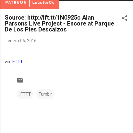
Source: http://ift.tt/1N0925c Alan
Parsons Live Project - Encore at Parque
De Los Pies Descalzos
-
enero 06, 2016
via
IFTTT
IFTTT
Tumblr
C
o
m