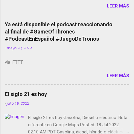
LEER MÁS
temporada de Black Mirror Twitter deja de verificar
cuentas Responden los fotógrafos Brian May y el
copyright en Instagram Música y vídeo selfies en la
Ya está disponible el podcast reaccionando
red social Riddley Scott saca a Kevin Spacey de su
al final de #GameOfThrones
película Francisco regaña a los que usan el
#PodcastEnEspañol #JuegoDeTronos
smartphone en sus misas La serie de la Tierra
-
mayo 20, 2019
Media GoBee - StartUp de bicicletas de alquiler
Stop Motion en Instagram Vodafone: me siento
via IFTTT
tumbado. Amazon Music: Chingo yo, chingas tu...
http://amzn.to/2z1UkPK Wifi en el avión #Jpod17
LEER MÁS
Live Photos en Google Photos Llegando Partimos
Dictados en Android El tamaño y su importancia...
El siglo 21 es hoy
-
julio 18, 2022
El siglo 21 es hoy Gasolina, Diesel o eléctrico: Ruta
diferente en Google Maps Posted: 18 Jul 2022
02:10 AM PDT Gasolina, diesel, híbrido o eléctrico: