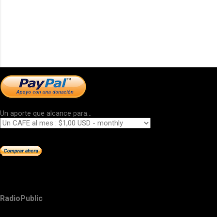
Un aporte que alcance para...
RadioPublic