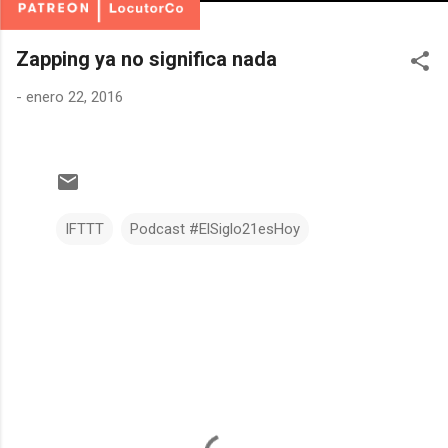
Zapping ya no significa nada
-
enero 22, 2016
IFTTT
Podcast #ElSiglo21esHoy
C
o
m
e
n
t
a