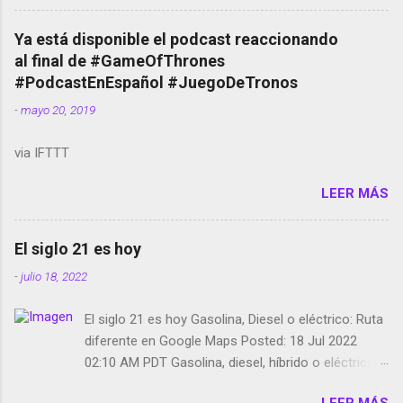
cuentas Responden los fotógrafos Brian May y el
copyright en Instagram Música y vídeo selfies en la
Ya está disponible el podcast reaccionando
red social Riddley Scott saca a Kevin Spacey de su
al final de #GameOfThrones
película Francisco regaña a los que usan el
#PodcastEnEspañol #JuegoDeTronos
smartphone en sus misas La serie de la Tierra
-
mayo 20, 2019
Media GoBee - StartUp de bicicletas de alquiler
Stop Motion en Instagram Vodafone: me siento
via IFTTT
tumbado. Amazon Music: Chingo yo, chingas tu...
http://amzn.to/2z1UkPK Wifi en el avión #Jpod17
LEER MÁS
Live Photos en Google Photos Llegando Partimos
Dictados en Android El tamaño y su importancia...
El siglo 21 es hoy
-
julio 18, 2022
El siglo 21 es hoy Gasolina, Diesel o eléctrico: Ruta
diferente en Google Maps Posted: 18 Jul 2022
02:10 AM PDT Gasolina, diesel, híbrido o eléctrico:
según el motor podrás tener una ruta diferente en
LEER MÁS