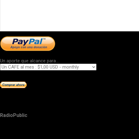
Un aporte que alcance para...
RadioPublic