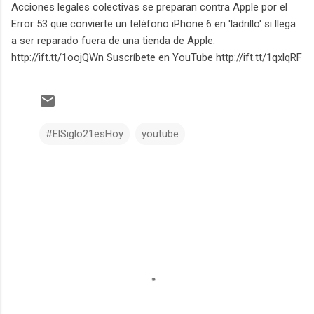
Acciones legales colectivas se preparan contra Apple por el
Error 53 que convierte un teléfono iPhone 6 en 'ladrillo' si llega
a ser reparado fuera de una tienda de Apple.
http://ift.tt/1oojQWn Suscríbete en YouTube http://ift.tt/1qxlqRF
#ElSiglo21esHoy
youtube
C
o
m
e
n
t
a
r