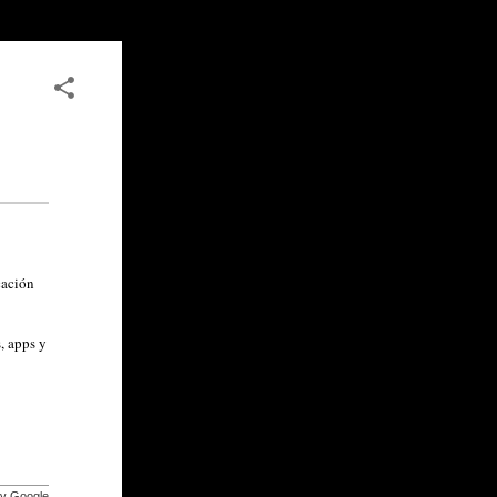
cación
, apps y
by Google