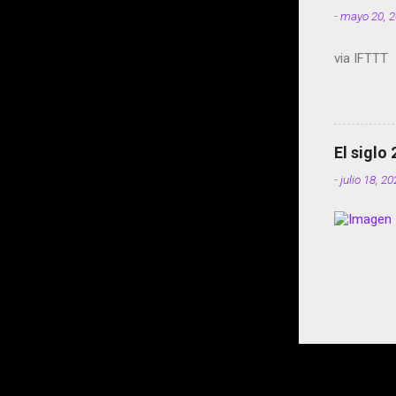
-
mayo 20, 
via IFTTT
El siglo
-
julio 18, 2