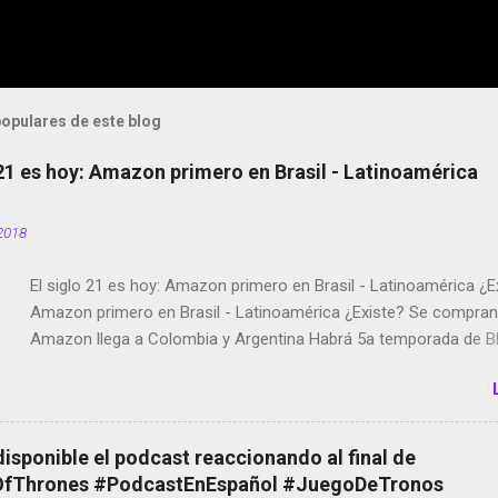
opulares de este blog
 21 es hoy: Amazon primero en Brasil - Latinoamérica
2018
El siglo 21 es hoy: Amazon primero en Brasil - Latinoamérica ¿E
Amazon primero en Brasil - Latinoamérica ¿Existe? Se compran 
Amazon llega a Colombia y Argentina Habrá 5a temporada de Bl
Twitter deja de verificar cuentas Responden los fotógrafos Bria
copyright en Instagram Música y vídeo selfies en la red social Ri
Scott saca a Kevin Spacey de su película Francisco regaña a lo
el smartphone en sus misas La serie de la Tierra Media GoBee -
disponible el podcast reaccionando al final de
de bicicletas de alquiler Stop Motion en Instagram Vodafone: m
Thrones #PodcastEnEspañol #JuegoDeTronos