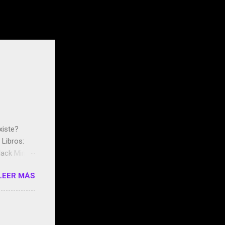
xiste?
Libros:
ack Mirror
n May y el
LEER MÁS
ddley
s que usan
 StartUp
e siento