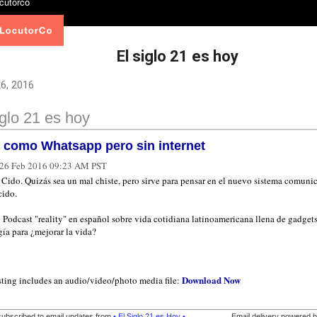
El siglo 21 es hoy
26, 2016
iglo 21 es hoy
 como Whatsapp pero sin internet
26 Feb 2016 09:23 AM PST
 Cido. Quizás sea un mal chiste, pero sirve para pensar en el nuevo sistema comuni
cido.
 Podcast "reality" en español sobre vida cotidiana latinoamericana llena de gadgets
ía para ¿mejorar la vida?
Download Now
sting includes an audio/video/photo media file:
subscribed to email updates from
• El Siglo 21 es Hoy •
.
Email delivery powered 