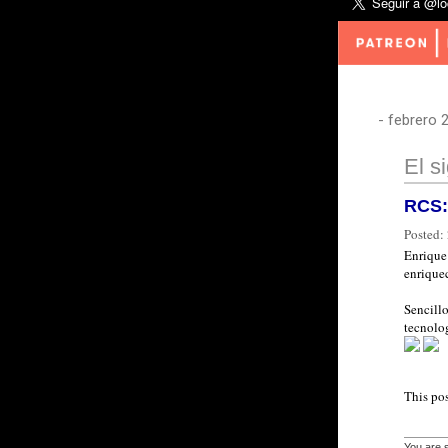
-
febrero 
El s
RCS:
Posted:
Enrique
enrique
Sencillo
tecnolog
This po
You are 