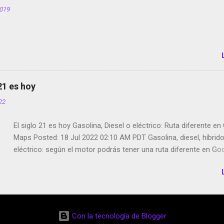
tumbado. Amazon Music: Chingo yo, chingas tu... http://amzn.t
2019
Wifi en el avión #Jpod17 Live Photos en Google Photos Llegan
Partimos Dictados en Android El tamaño y su importancia...
 21 es hoy
022
El siglo 21 es hoy Gasolina, Diesel o eléctrico: Ruta diferente e
Maps Posted: 18 Jul 2022 02:10 AM PDT Gasolina, diesel, híbrid
eléctrico: según el motor podrás tener una ruta diferente en Go
Google Maps continúa evolucionando todos los días en dos se
de esos sentidos es lo que hacen los desarrolladores de Alphabe
compañía matriz de Google; y por el otro lado tenemos el creci
Google Maps con lo que informamos los usuarios reseñas del l
indicaciones p...
Con la tecnología de Blogger