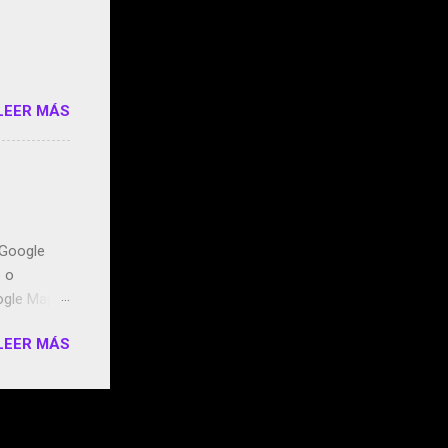
o/2z1UkPK
do
LEER MÁS
n Google
o o
ogle Maps.
ntidos uno
LEER MÁS
t, la
miento de
ugares