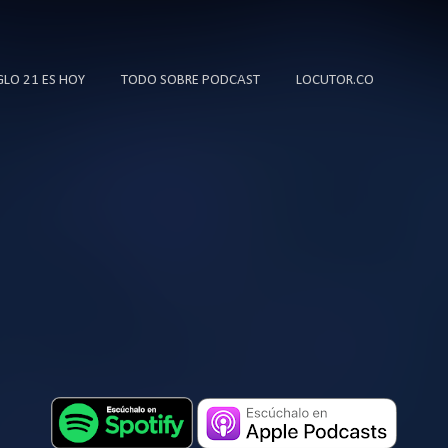
Ir al contenido principal
IGLO 21 ES HOY
TODO SOBRE PODCAST
LOCUTOR.CO