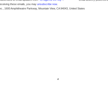
receiving these emails, you may
unsubscribe now
.
nc., 1600 Amphitheatre Parkway, Mountain View, CA 94043, United States