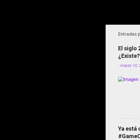
Entradas p
El siglo
¿Existe?
-
marzo 10, 
Ya está 
#GameOf