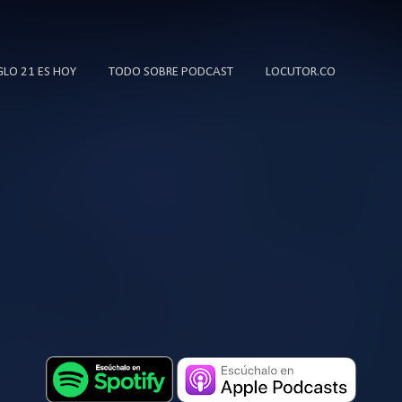
Ir al contenido principal
IGLO 21 ES HOY
TODO SOBRE PODCAST
LOCUTOR.CO