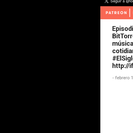
Episod
BitTorr
música 
cotidia
#ElSig
http://
-
febrero 