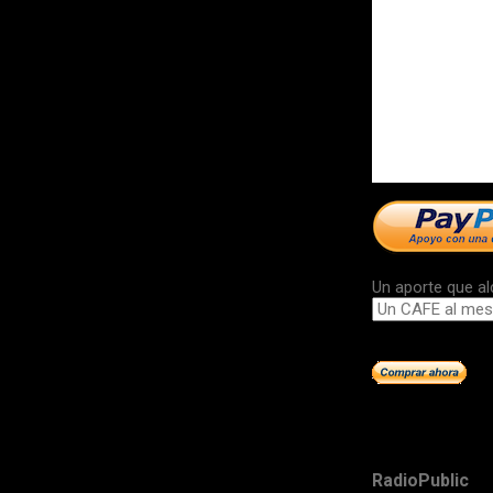
Un aporte que al
RadioPublic