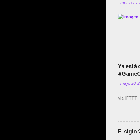
-
marzo 10, 
Ya está 
#GameOf
-
mayo 20, 
via IFTTT
El siglo