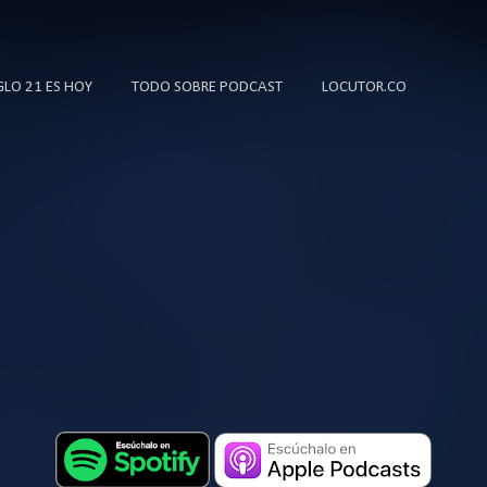
Ir al contenido principal
IGLO 21 ES HOY
TODO SOBRE PODCAST
LOCUTOR.CO