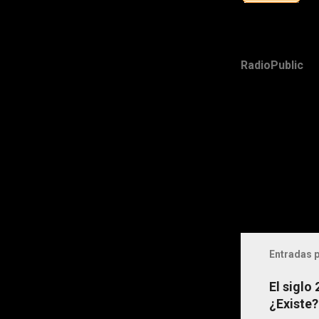
RadioPublic
Entradas p
El siglo
¿Existe?