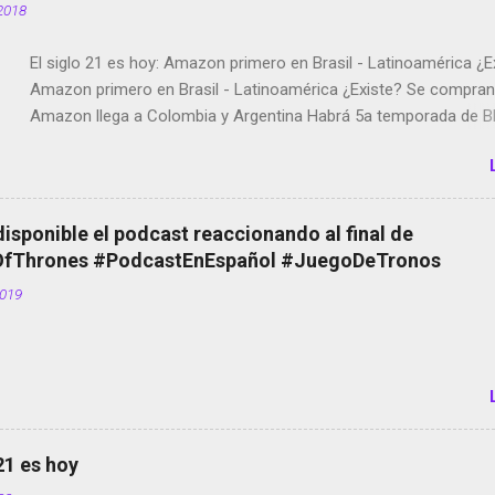
2018
El siglo 21 es hoy: Amazon primero en Brasil - Latinoamérica ¿E
Amazon primero en Brasil - Latinoamérica ¿Existe? Se compran 
Amazon llega a Colombia y Argentina Habrá 5a temporada de Bl
Twitter deja de verificar cuentas Responden los fotógrafos Bria
copyright en Instagram Música y vídeo selfies en la red social Ri
Scott saca a Kevin Spacey de su película Francisco regaña a lo
el smartphone en sus misas La serie de la Tierra Media GoBee -
disponible el podcast reaccionando al final de
de bicicletas de alquiler Stop Motion en Instagram Vodafone: m
Thrones #PodcastEnEspañol #JuegoDeTronos
tumbado. Amazon Music: Chingo yo, chingas tu... http://amzn.t
2019
Wifi en el avión #Jpod17 Live Photos en Google Photos Llegan
Partimos Dictados en Android El tamaño y su importancia...
 21 es hoy