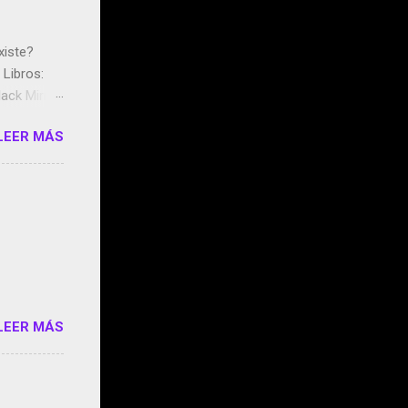
xiste?
Libros:
ack Mirror
n May y el
LEER MÁS
ddley
s que usan
 StartUp
e siento
o/2z1UkPK
do
LEER MÁS