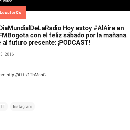
#DiaMundialDeLaRadio Hoy estoy #AlAire en
MBogota con el feliz sábado por la mañana.
é al futuro presente: ¡PODCAST!
13, 2016
ram http://ift.tt/1ThMchC
TTT
Instagram