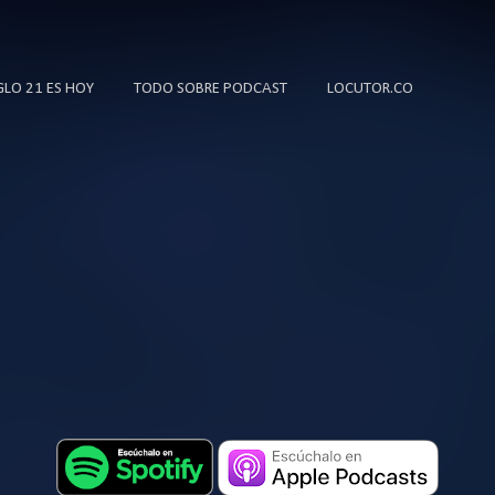
Ir al contenido principal
IGLO 21 ES HOY
TODO SOBRE PODCAST
LOCUTOR.CO