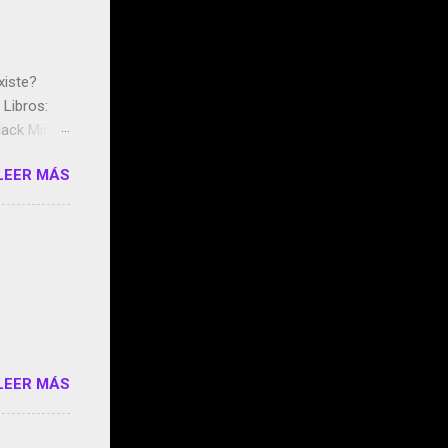
xiste?
Libros:
ack Mirror
n May y el
LEER MÁS
ddley
s que usan
 StartUp
e siento
o/2z1UkPK
do
LEER MÁS