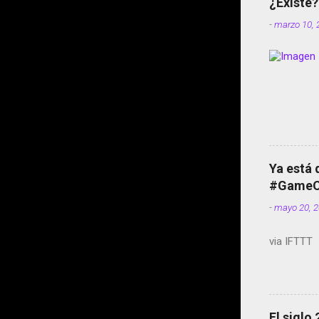
¿Existe?
-
marzo 10, 
Ya está 
#GameOf
-
mayo 20, 
via IFTTT
El siglo