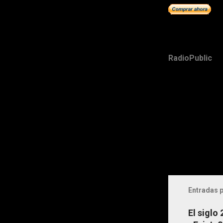
RadioPublic
Entradas p
El siglo