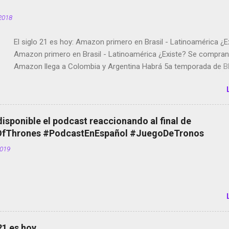
2018
El siglo 21 es hoy: Amazon primero en Brasil - Latinoamérica ¿E
Amazon primero en Brasil - Latinoamérica ¿Existe? Se compran 
Amazon llega a Colombia y Argentina Habrá 5a temporada de Bl
Twitter deja de verificar cuentas Responden los fotógrafos Bria
copyright en Instagram Música y vídeo selfies en la red social Ri
Scott saca a Kevin Spacey de su película Francisco regaña a lo
el smartphone en sus misas La serie de la Tierra Media GoBee -
disponible el podcast reaccionando al final de
de bicicletas de alquiler Stop Motion en Instagram Vodafone: m
Thrones #PodcastEnEspañol #JuegoDeTronos
tumbado. Amazon Music: Chingo yo, chingas tu... http://amzn.t
2019
Wifi en el avión #Jpod17 Live Photos en Google Photos Llegan
Partimos Dictados en Android El tamaño y su importancia...
 21 es hoy