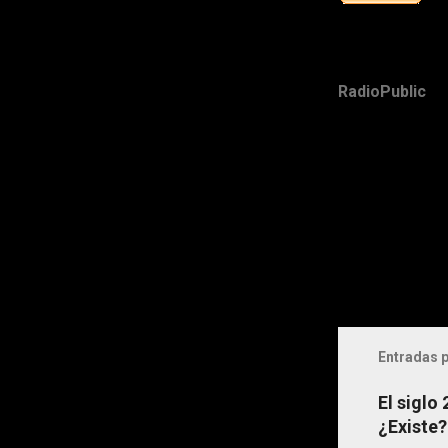
RadioPublic
Entradas p
El siglo
¿Existe?