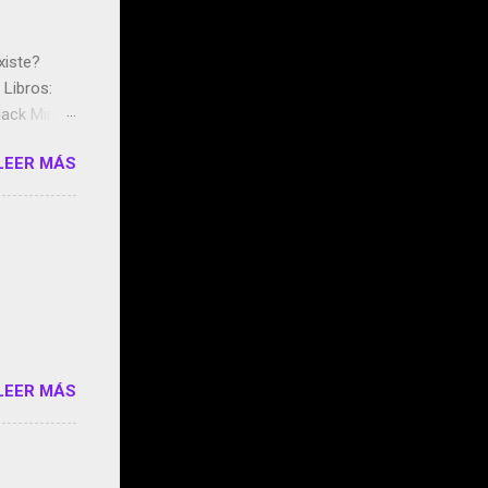
xiste?
Libros:
ack Mirror
n May y el
LEER MÁS
ddley
s que usan
 StartUp
e siento
o/2z1UkPK
do
LEER MÁS