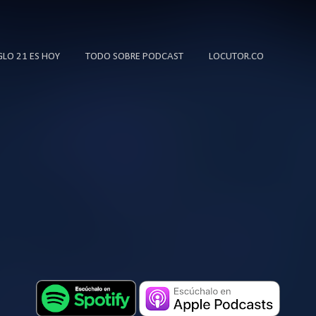
Ir al contenido principal
IGLO 21 ES HOY
TODO SOBRE PODCAST
LOCUTOR.CO