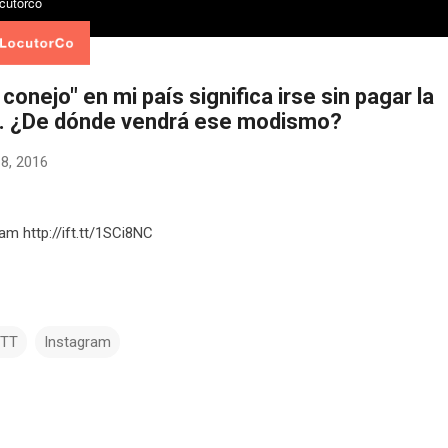
conejo" en mi país significa irse sin pagar la
. ¿De dónde vendrá ese modismo?
18, 2016
ram http://ift.tt/1SCi8NC
TTT
Instagram