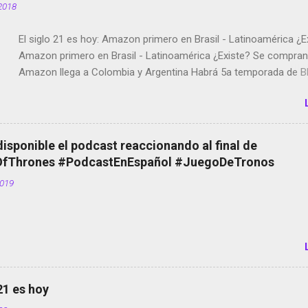
2018
El siglo 21 es hoy: Amazon primero en Brasil - Latinoamérica ¿E
Amazon primero en Brasil - Latinoamérica ¿Existe? Se compran 
Amazon llega a Colombia y Argentina Habrá 5a temporada de Bl
Twitter deja de verificar cuentas Responden los fotógrafos Bria
copyright en Instagram Música y vídeo selfies en la red social Ri
Scott saca a Kevin Spacey de su película Francisco regaña a lo
el smartphone en sus misas La serie de la Tierra Media GoBee -
disponible el podcast reaccionando al final de
de bicicletas de alquiler Stop Motion en Instagram Vodafone: m
Thrones #PodcastEnEspañol #JuegoDeTronos
tumbado. Amazon Music: Chingo yo, chingas tu... http://amzn.t
2019
Wifi en el avión #Jpod17 Live Photos en Google Photos Llegan
Partimos Dictados en Android El tamaño y su importancia...
 21 es hoy