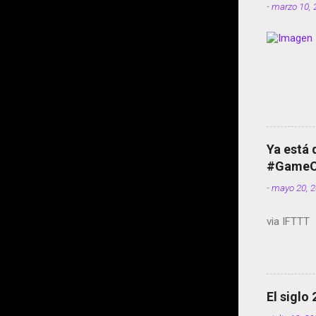
-
marzo 10, 
Ya está 
#GameOf
-
mayo 20, 
via IFTTT
El siglo