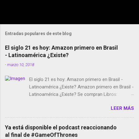
Entradas populares de este blog
El siglo 21 es hoy: Amazon primero en Brasil
- Latinoamérica ¿Existe?
-
marzo 10, 2018
El siglo 21 es hoy: Amazon primero en Brasil -
Latinoamérica ¿Existe? Amazon primero en Brasil -
Latinoamérica ¿Existe? Se compran Libros:
Amazon llega a Colombia y Argentina Habrá 5a
LEER MÁS
temporada de Black Mirror Twitter deja de verificar
cuentas Responden los fotógrafos Brian May y el
copyright en Instagram Música y vídeo selfies en la
Ya está disponible el podcast reaccionando
red social Riddley Scott saca a Kevin Spacey de su
al final de #GameOfThrones