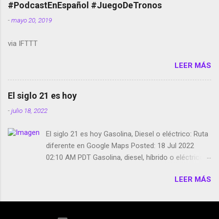
película Francisco regaña a los que usan el
#PodcastEnEspañol #JuegoDeTronos
smartphone en sus misas La serie de la Tierra
-
mayo 20, 2019
Media GoBee - StartUp de bicicletas de alquiler
Stop Motion en Instagram Vodafone: me siento
via IFTTT
tumbado. Amazon Music: Chingo yo, chingas tu...
http://amzn.to/2z1UkPK Wifi en el avión #Jpod17
LEER MÁS
Live Photos en Google Photos Llegando Partimos
Dictados en Android El tamaño y su importancia...
El siglo 21 es hoy
-
julio 18, 2022
El siglo 21 es hoy Gasolina, Diesel o eléctrico: Ruta
diferente en Google Maps Posted: 18 Jul 2022
02:10 AM PDT Gasolina, diesel, híbrido o eléctrico:
según el motor podrás tener una ruta diferente en
LEER MÁS
Google Maps. Google Maps continúa
evolucionando todos los días en dos sentidos uno
de esos sentidos es lo que hacen los
desarrolladores de Alphabet, la compañía matriz