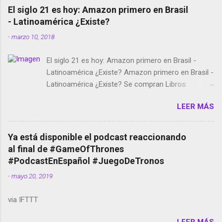
El siglo 21 es hoy: Amazon primero en Brasil
- Latinoamérica ¿Existe?
-
marzo 10, 2018
El siglo 21 es hoy: Amazon primero en Brasil -
Latinoamérica ¿Existe? Amazon primero en Brasil -
Latinoamérica ¿Existe? Se compran Libros:
Amazon llega a Colombia y Argentina Habrá 5a
LEER MÁS
temporada de Black Mirror Twitter deja de verificar
cuentas Responden los fotógrafos Brian May y el
copyright en Instagram Música y vídeo selfies en la
Ya está disponible el podcast reaccionando
red social Riddley Scott saca a Kevin Spacey de su
al final de #GameOfThrones
película Francisco regaña a los que usan el
#PodcastEnEspañol #JuegoDeTronos
smartphone en sus misas La serie de la Tierra
-
mayo 20, 2019
Media GoBee - StartUp de bicicletas de alquiler
Stop Motion en Instagram Vodafone: me siento
via IFTTT
tumbado. Amazon Music: Chingo yo, chingas tu...
http://amzn.to/2z1UkPK Wifi en el avión #Jpod17
LEER MÁS