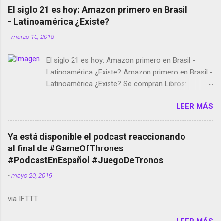
El siglo 21 es hoy: Amazon primero en Brasil
- Latinoamérica ¿Existe?
-
marzo 10, 2018
El siglo 21 es hoy: Amazon primero en Brasil -
Latinoamérica ¿Existe? Amazon primero en Brasil -
Latinoamérica ¿Existe? Se compran Libros:
Amazon llega a Colombia y Argentina Habrá 5a
LEER MÁS
temporada de Black Mirror Twitter deja de verificar
cuentas Responden los fotógrafos Brian May y el
copyright en Instagram Música y vídeo selfies en la
Ya está disponible el podcast reaccionando
red social Riddley Scott saca a Kevin Spacey de su
al final de #GameOfThrones
película Francisco regaña a los que usan el
#PodcastEnEspañol #JuegoDeTronos
smartphone en sus misas La serie de la Tierra
-
mayo 20, 2019
Media GoBee - StartUp de bicicletas de alquiler
Stop Motion en Instagram Vodafone: me siento
via IFTTT
tumbado. Amazon Music: Chingo yo, chingas tu...
http://amzn.to/2z1UkPK Wifi en el avión #Jpod17
LEER MÁS