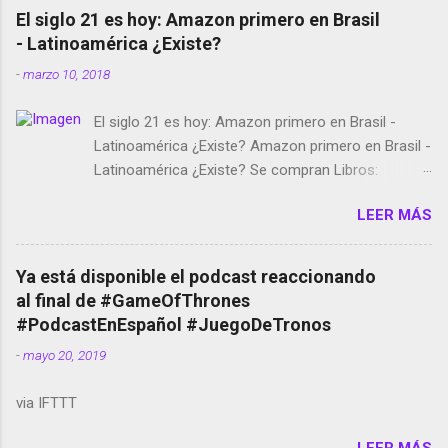
El siglo 21 es hoy: Amazon primero en Brasil
- Latinoamérica ¿Existe?
-
marzo 10, 2018
El siglo 21 es hoy: Amazon primero en Brasil -
Latinoamérica ¿Existe? Amazon primero en Brasil -
Latinoamérica ¿Existe? Se compran Libros:
Amazon llega a Colombia y Argentina Habrá 5a
LEER MÁS
temporada de Black Mirror Twitter deja de verificar
cuentas Responden los fotógrafos Brian May y el
copyright en Instagram Música y vídeo selfies en la
Ya está disponible el podcast reaccionando
red social Riddley Scott saca a Kevin Spacey de su
al final de #GameOfThrones
película Francisco regaña a los que usan el
#PodcastEnEspañol #JuegoDeTronos
smartphone en sus misas La serie de la Tierra
-
mayo 20, 2019
Media GoBee - StartUp de bicicletas de alquiler
Stop Motion en Instagram Vodafone: me siento
via IFTTT
tumbado. Amazon Music: Chingo yo, chingas tu...
http://amzn.to/2z1UkPK Wifi en el avión #Jpod17
LEER MÁS