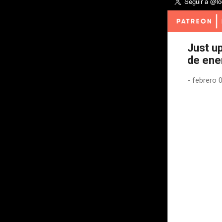
Just u
de ene
-
febrero 