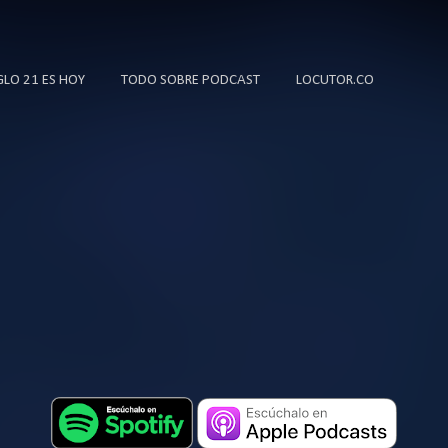
Ir al contenido principal
IGLO 21 ES HOY
TODO SOBRE PODCAST
LOCUTOR.CO