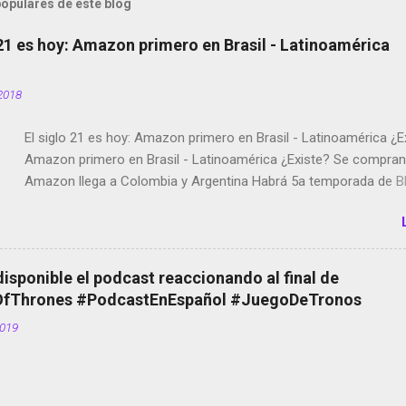
opulares de este blog
 21 es hoy: Amazon primero en Brasil - Latinoamérica
2018
El siglo 21 es hoy: Amazon primero en Brasil - Latinoamérica ¿E
Amazon primero en Brasil - Latinoamérica ¿Existe? Se compran 
Amazon llega a Colombia y Argentina Habrá 5a temporada de Bl
Twitter deja de verificar cuentas Responden los fotógrafos Bria
copyright en Instagram Música y vídeo selfies en la red social Ri
Scott saca a Kevin Spacey de su película Francisco regaña a lo
el smartphone en sus misas La serie de la Tierra Media GoBee -
disponible el podcast reaccionando al final de
de bicicletas de alquiler Stop Motion en Instagram Vodafone: m
Thrones #PodcastEnEspañol #JuegoDeTronos
tumbado. Amazon Music: Chingo yo, chingas tu... http://amzn.t
2019
Wifi en el avión #Jpod17 Live Photos en Google Photos Llegan
Partimos Dictados en Android El tamaño y su importancia...