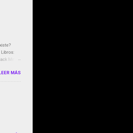
xiste?
Libros:
ack Mirror
n May y el
LEER MÁS
ddley
s que usan
 StartUp
e siento
o/2z1UkPK
do