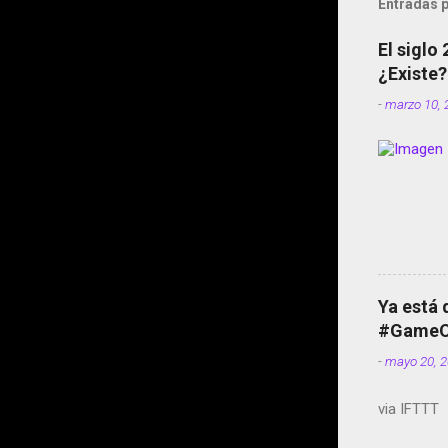
Entradas p
El siglo
¿Existe?
-
marzo 10, 
Ya está 
#GameOf
-
mayo 20, 
via IFTTT