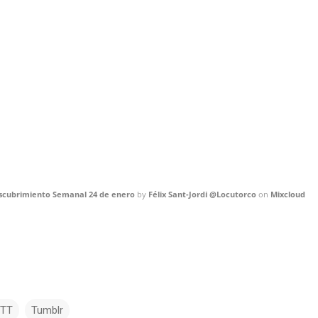
Descubrimiento Semanal 24 de enero
by
Félix Sant-Jordi @Locutorco
on
Mixcloud
TTT
Tumblr