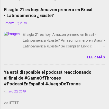
El siglo 21 es hoy: Amazon primero en Brasil
- Latinoamérica ¿Existe?
-
marzo 10, 2018
El siglo 21 es hoy: Amazon primero en Brasil -
Latinoamérica ¿Existe? Amazon primero en Brasil -
Latinoamérica ¿Existe? Se compran Libros:
Amazon llega a Colombia y Argentina Habrá 5a
LEER MÁS
temporada de Black Mirror Twitter deja de verificar
cuentas Responden los fotógrafos Brian May y el
copyright en Instagram Música y vídeo selfies en la
Ya está disponible el podcast reaccionando
red social Riddley Scott saca a Kevin Spacey de su
al final de #GameOfThrones
película Francisco regaña a los que usan el
#PodcastEnEspañol #JuegoDeTronos
smartphone en sus misas La serie de la Tierra
-
mayo 20, 2019
Media GoBee - StartUp de bicicletas de alquiler
Stop Motion en Instagram Vodafone: me siento
via IFTTT
tumbado. Amazon Music: Chingo yo, chingas tu...