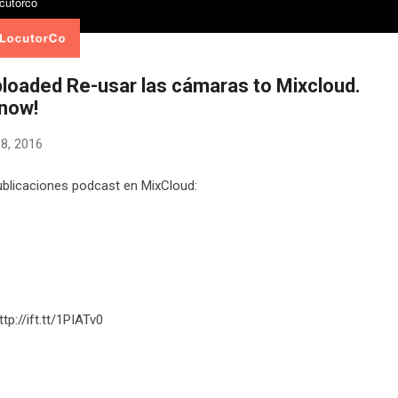
ploaded Re-usar las cámaras to Mixcloud.
 now!
18, 2016
blicaciones podcast en MixCloud:
ttp://ift.tt/1PIATv0