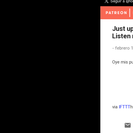
Just u
Listen
-
febrero 
Oye mis pu
via
IFTTT
h