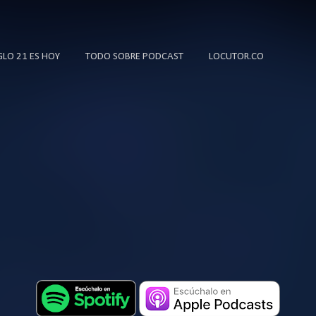
Ir al contenido principal
IGLO 21 ES HOY
TODO SOBRE PODCAST
LOCUTOR.CO