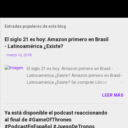
Entradas populares de este blog
El siglo 21 es hoy: Amazon primero en Brasil
- Latinoamérica ¿Existe?
-
marzo 10, 2018
El siglo 21 es hoy: Amazon primero en Brasil -
Latinoamérica ¿Existe? Amazon primero en Brasil -
Latinoamérica ¿Existe? Se compran Libros:
Amazon llega a Colombia y Argentina Habrá 5a
LEER MÁS
temporada de Black Mirror Twitter deja de verificar
cuentas Responden los fotógrafos Brian May y el
copyright en Instagram Música y vídeo selfies en la
Ya está disponible el podcast reaccionando
red social Riddley Scott saca a Kevin Spacey de su
al final de #GameOfThrones
película Francisco regaña a los que usan el
#PodcastEnEspañol #JuegoDeTronos