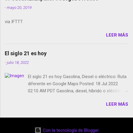
smartphone en sus misas La serie de la Tierra
-
mayo 20, 2019
Media GoBee - StartUp de bicicletas de alquiler
Stop Motion en Instagram Vodafone: me siento
via IFTTT
tumbado. Amazon Music: Chingo yo, chingas tu...
http://amzn.to/2z1UkPK Wifi en el avión #Jpod17
LEER MÁS
Live Photos en Google Photos Llegando Partimos
Dictados en Android El tamaño y su importancia...
El siglo 21 es hoy
-
julio 18, 2022
El siglo 21 es hoy Gasolina, Diesel o eléctrico: Ruta
diferente en Google Maps Posted: 18 Jul 2022
02:10 AM PDT Gasolina, diesel, híbrido o eléctrico:
según el motor podrás tener una ruta diferente en
LEER MÁS
Google Maps. Google Maps continúa
evolucionando todos los días en dos sentidos uno
de esos sentidos es lo que hacen los
desarrolladores de Alphabet, la compañía matriz
Con la tecnología de Blogger