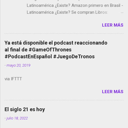
Latinoamérica ¿Existe? Amazon primero en Brasil -
Latinoamérica ¿Existe? Se compran Libros:
Amazon llega a Colombia y Argentina Habrá 5a
LEER MÁS
temporada de Black Mirror Twitter deja de verificar
cuentas Responden los fotógrafos Brian May y el
copyright en Instagram Música y vídeo selfies en la
Ya está disponible el podcast reaccionando
red social Riddley Scott saca a Kevin Spacey de su
al final de #GameOfThrones
película Francisco regaña a los que usan el
#PodcastEnEspañol #JuegoDeTronos
smartphone en sus misas La serie de la Tierra
-
mayo 20, 2019
Media GoBee - StartUp de bicicletas de alquiler
Stop Motion en Instagram Vodafone: me siento
via IFTTT
tumbado. Amazon Music: Chingo yo, chingas tu...
http://amzn.to/2z1UkPK Wifi en el avión #Jpod17
LEER MÁS
Live Photos en Google Photos Llegando Partimos
Dictados en Android El tamaño y su importancia...
El siglo 21 es hoy
-
julio 18, 2022