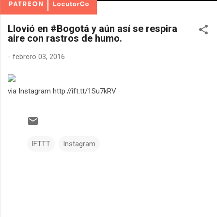
Llovió en #Bogotá y aún así se respira
aire con rastros de humo.
-
febrero 03, 2016
via Instagram http://ift.tt/1Su7kRV
IFTTT
Instagram
C
o
m
e