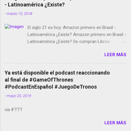
- Latinoamérica ¿Existe?
-
marzo 10, 2018
El siglo 21 es hoy: Amazon primero en Brasil -
Latinoamérica ¿Existe? Amazon primero en Brasil -
Latinoamérica ¿Existe? Se compran Libros:
Amazon llega a Colombia y Argentina Habrá 5a
LEER MÁS
temporada de Black Mirror Twitter deja de verificar
cuentas Responden los fotógrafos Brian May y el
copyright en Instagram Música y vídeo selfies en la
Ya está disponible el podcast reaccionando
red social Riddley Scott saca a Kevin Spacey de su
al final de #GameOfThrones
película Francisco regaña a los que usan el
#PodcastEnEspañol #JuegoDeTronos
smartphone en sus misas La serie de la Tierra
-
mayo 20, 2019
Media GoBee - StartUp de bicicletas de alquiler
Stop Motion en Instagram Vodafone: me siento
via IFTTT
tumbado. Amazon Music: Chingo yo, chingas tu...
http://amzn.to/2z1UkPK Wifi en el avión #Jpod17
LEER MÁS
Live Photos en Google Photos Llegando Partimos