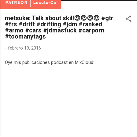
metsuke: Talk about skill😍😍😍😍 #gtr
#frs #drift #drifting #jdm #ranked
#armo #cars #jdmasfuck #carporn
#toomanytags
-
febrero 19, 2016
Oye mis publicaciones podcast en MixCloud: