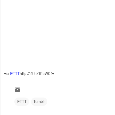
via
IFTTT
http://ift.tt/1RbWCfv
IFTTT
Tumblr
C