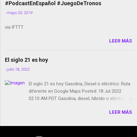
película Francisco regaña a los que usan el
#PodcastEnEspañol #JuegoDeTronos
smartphone en sus misas La serie de la Tierra
-
mayo 20, 2019
Media GoBee - StartUp de bicicletas de alquiler
Stop Motion en Instagram Vodafone: me siento
via IFTTT
tumbado. Amazon Music: Chingo yo, chingas tu...
http://amzn.to/2z1UkPK Wifi en el avión #Jpod17
LEER MÁS
Live Photos en Google Photos Llegando Partimos
Dictados en Android El tamaño y su importancia...
El siglo 21 es hoy
-
julio 18, 2022
El siglo 21 es hoy Gasolina, Diesel o eléctrico: Ruta
diferente en Google Maps Posted: 18 Jul 2022
02:10 AM PDT Gasolina, diesel, híbrido o eléctrico:
según el motor podrás tener una ruta diferente en
LEER MÁS
Google Maps. Google Maps continúa
evolucionando todos los días en dos sentidos uno
de esos sentidos es lo que hacen los
desarrolladores de Alphabet, la compañía matriz