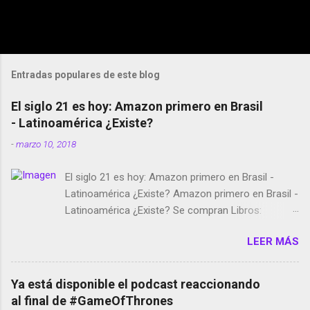
Entradas populares de este blog
El siglo 21 es hoy: Amazon primero en Brasil
- Latinoamérica ¿Existe?
-
marzo 10, 2018
El siglo 21 es hoy: Amazon primero en Brasil -
Latinoamérica ¿Existe? Amazon primero en Brasil -
Latinoamérica ¿Existe? Se compran Libros:
Amazon llega a Colombia y Argentina Habrá 5a
LEER MÁS
temporada de Black Mirror Twitter deja de verificar
cuentas Responden los fotógrafos Brian May y el
copyright en Instagram Música y vídeo selfies en la
Ya está disponible el podcast reaccionando
red social Riddley Scott saca a Kevin Spacey de su
al final de #GameOfThrones