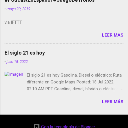
smartphone en sus misas La serie de la Tierra
-
mayo 20, 2019
Media GoBee - StartUp de bicicletas de alquiler
Stop Motion en Instagram Vodafone: me siento
via IFTTT
tumbado. Amazon Music: Chingo yo, chingas tu...
http://amzn.to/2z1UkPK Wifi en el avión #Jpod17
LEER MÁS
Live Photos en Google Photos Llegando Partimos
Dictados en Android El tamaño y su importancia...
El siglo 21 es hoy
-
julio 18, 2022
El siglo 21 es hoy Gasolina, Diesel o eléctrico: Ruta
diferente en Google Maps Posted: 18 Jul 2022
02:10 AM PDT Gasolina, diesel, híbrido o eléctrico:
según el motor podrás tener una ruta diferente en
LEER MÁS
Google Maps. Google Maps continúa
evolucionando todos los días en dos sentidos uno
de esos sentidos es lo que hacen los
desarrolladores de Alphabet, la compañía matriz
Con la tecnología de Blogger