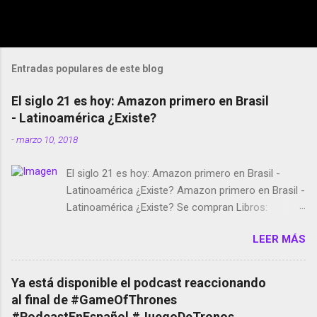
Entradas populares de este blog
El siglo 21 es hoy: Amazon primero en Brasil
- Latinoamérica ¿Existe?
-
marzo 10, 2018
El siglo 21 es hoy: Amazon primero en Brasil -
Latinoamérica ¿Existe? Amazon primero en Brasil -
Latinoamérica ¿Existe? Se compran Libros:
Amazon llega a Colombia y Argentina Habrá 5a
LEER MÁS
temporada de Black Mirror Twitter deja de verificar
cuentas Responden los fotógrafos Brian May y el
copyright en Instagram Música y vídeo selfies en la
Ya está disponible el podcast reaccionando
red social Riddley Scott saca a Kevin Spacey de su
al final de #GameOfThrones
película Francisco regaña a los que usan el
#PodcastEnEspañol #JuegoDeTronos