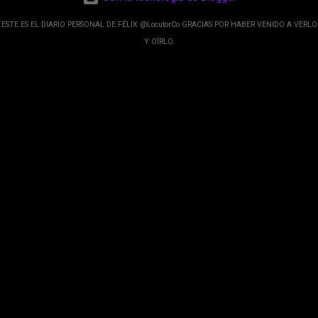
de Google; y por el otro lado tenemos el
crecimiento de Google Maps con lo que
ESTE ES EL DIARIO PERSONAL DE FÉLIX @LocutorCo GRACIAS POR HABER VENIDO A VERLO
informamos los usuarios reseñas del lugares
Y OÍRLO.
indicaciones p...