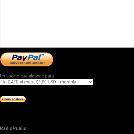
Un aporte que alcance para...
RadioPublic