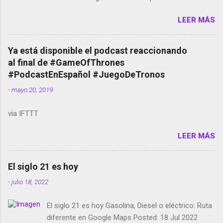
Amazon llega a Colombia y Argentina Habrá 5a
LEER MÁS
temporada de Black Mirror Twitter deja de verificar
cuentas Responden los fotógrafos Brian May y el
copyright en Instagram Música y vídeo selfies en la
Ya está disponible el podcast reaccionando
red social Riddley Scott saca a Kevin Spacey de su
al final de #GameOfThrones
película Francisco regaña a los que usan el
#PodcastEnEspañol #JuegoDeTronos
smartphone en sus misas La serie de la Tierra
-
mayo 20, 2019
Media GoBee - StartUp de bicicletas de alquiler
Stop Motion en Instagram Vodafone: me siento
via IFTTT
tumbado. Amazon Music: Chingo yo, chingas tu...
http://amzn.to/2z1UkPK Wifi en el avión #Jpod17
LEER MÁS
Live Photos en Google Photos Llegando Partimos
Dictados en Android El tamaño y su importancia...
El siglo 21 es hoy
-
julio 18, 2022
El siglo 21 es hoy Gasolina, Diesel o eléctrico: Ruta
diferente en Google Maps Posted: 18 Jul 2022