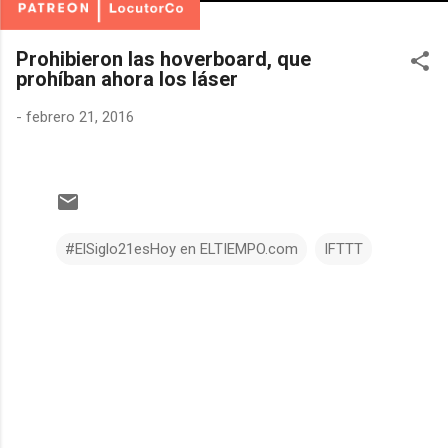
Prohibieron las hoverboard, que
prohíban ahora los láser
-
febrero 21, 2016
#ElSiglo21esHoy en ELTIEMPO.com
IFTTT
C
o
m
e
n
t