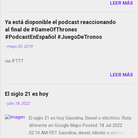
LEER MÁS
temporada de Black Mirror Twitter deja de verificar
cuentas Responden los fotógrafos Brian May y el
copyright en Instagram Música y vídeo selfies en la
Ya está disponible el podcast reaccionando
red social Riddley Scott saca a Kevin Spacey de su
al final de #GameOfThrones
película Francisco regaña a los que usan el
#PodcastEnEspañol #JuegoDeTronos
smartphone en sus misas La serie de la Tierra
-
mayo 20, 2019
Media GoBee - StartUp de bicicletas de alquiler
Stop Motion en Instagram Vodafone: me siento
via IFTTT
tumbado. Amazon Music: Chingo yo, chingas tu...
http://amzn.to/2z1UkPK Wifi en el avión #Jpod17
LEER MÁS
Live Photos en Google Photos Llegando Partimos
Dictados en Android El tamaño y su importancia...
El siglo 21 es hoy
-
julio 18, 2022
El siglo 21 es hoy Gasolina, Diesel o eléctrico: Ruta
diferente en Google Maps Posted: 18 Jul 2022
02:10 AM PDT Gasolina, diesel, híbrido o eléctrico: