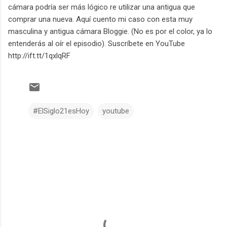
cámara podría ser más lógico re utilizar una antigua que
comprar una nueva. Aquí cuento mi caso con esta muy
masculina y antigua cámara Bloggie. (No es por el color, ya lo
entenderás al oír el episodio). Suscríbete en YouTube
http://ift.tt/1qxlqRF
#ElSiglo21esHoy
youtube
C
o
m
e
n
t
a