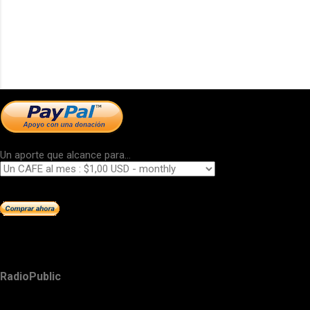
Un aporte que alcance para...
RadioPublic