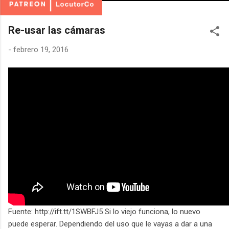
Re-usar las cámaras
-
febrero 19, 2016
Fuente: http://ift.tt/1SWBFJ5 Si lo viejo funciona, lo nuevo
puede esperar. Dependiendo del uso que le vayas a dar a una