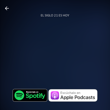
Ir al contenido principal
EL SIGLO 21 ES HOY
TODO SOBRE PODCAST
MÁS…
LOCUTOR.CO