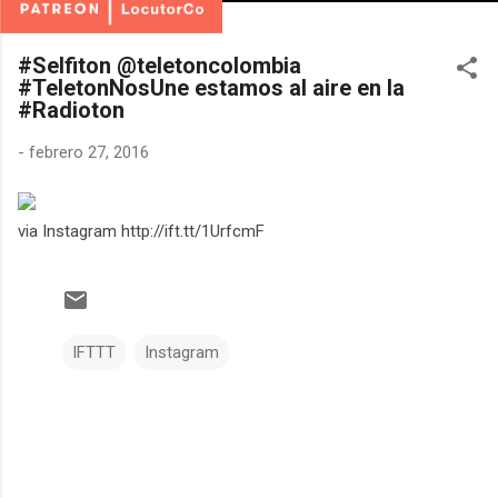
#Selfiton @teletoncolombia
#TeletonNosUne estamos al aire en la
#Radioton
-
febrero 27, 2016
via Instagram http://ift.tt/1UrfcmF
IFTTT
Instagram
C
o
m