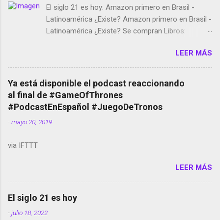
El siglo 21 es hoy: Amazon primero en Brasil -
Latinoamérica ¿Existe? Amazon primero en Brasil -
Latinoamérica ¿Existe? Se compran Libros:
Amazon llega a Colombia y Argentina Habrá 5a
LEER MÁS
temporada de Black Mirror Twitter deja de verificar
cuentas Responden los fotógrafos Brian May y el
copyright en Instagram Música y vídeo selfies en la
Ya está disponible el podcast reaccionando
red social Riddley Scott saca a Kevin Spacey de su
al final de #GameOfThrones
película Francisco regaña a los que usan el
#PodcastEnEspañol #JuegoDeTronos
smartphone en sus misas La serie de la Tierra
-
mayo 20, 2019
Media GoBee - StartUp de bicicletas de alquiler
Stop Motion en Instagram Vodafone: me siento
via IFTTT
tumbado. Amazon Music: Chingo yo, chingas tu...
http://amzn.to/2z1UkPK Wifi en el avión #Jpod17
LEER MÁS
Live Photos en Google Photos Llegando Partimos
Dictados en Android El tamaño y su importancia...
El siglo 21 es hoy
-
julio 18, 2022