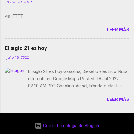
-
mayo 20, 2019
Media GoBee - StartUp de bicicletas de alquiler
Stop Motion en Instagram Vodafone: me siento
via IFTTT
tumbado. Amazon Music: Chingo yo, chingas tu...
http://amzn.to/2z1UkPK Wifi en el avión #Jpod17
LEER MÁS
Live Photos en Google Photos Llegando Partimos
Dictados en Android El tamaño y su importancia...
El siglo 21 es hoy
-
julio 18, 2022
El siglo 21 es hoy Gasolina, Diesel o eléctrico: Ruta
diferente en Google Maps Posted: 18 Jul 2022
02:10 AM PDT Gasolina, diesel, híbrido o eléctrico:
según el motor podrás tener una ruta diferente en
LEER MÁS
Google Maps. Google Maps continúa
evolucionando todos los días en dos sentidos uno
de esos sentidos es lo que hacen los
desarrolladores de Alphabet, la compañía matriz
Con la tecnología de Blogger
de Google; y por el otro lado tenemos el