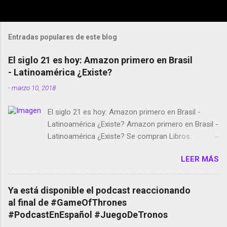
Entradas populares de este blog
El siglo 21 es hoy: Amazon primero en Brasil
- Latinoamérica ¿Existe?
-
marzo 10, 2018
El siglo 21 es hoy: Amazon primero en Brasil -
Latinoamérica ¿Existe? Amazon primero en Brasil -
Latinoamérica ¿Existe? Se compran Libros:
Amazon llega a Colombia y Argentina Habrá 5a
LEER MÁS
temporada de Black Mirror Twitter deja de verificar
cuentas Responden los fotógrafos Brian May y el
copyright en Instagram Música y vídeo selfies en la
Ya está disponible el podcast reaccionando
red social Riddley Scott saca a Kevin Spacey de su
al final de #GameOfThrones
película Francisco regaña a los que usan el
#PodcastEnEspañol #JuegoDeTronos
smartphone en sus misas La serie de la Tierra