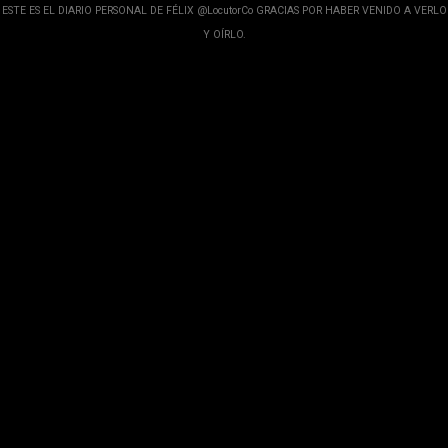
crecimiento de Google Maps con lo que
ESTE ES EL DIARIO PERSONAL DE FÉLIX @LocutorCo GRACIAS POR HABER VENIDO A VERLO
informamos los usuarios reseñas del lugares
Y OÍRLO.
indicaciones p...