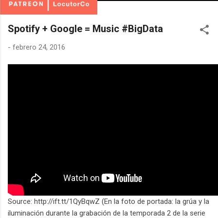
Spotify + Google = Music #BigData
-
febrero 24, 2016
Source: http://ift.tt/1QyBqwZ (En la foto de portada: la grúa y la
iluminación durante la grabación de la temporada 2 de la serie