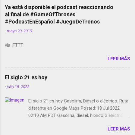
copyright en Instagram Música y vídeo selfies en la
Ya está disponible el podcast reaccionando
red social Riddley Scott saca a Kevin Spacey de su
al final de #GameOfThrones
película Francisco regaña a los que usan el
#PodcastEnEspañol #JuegoDeTronos
smartphone en sus misas La serie de la Tierra
-
mayo 20, 2019
Media GoBee - StartUp de bicicletas de alquiler
Stop Motion en Instagram Vodafone: me siento
via IFTTT
tumbado. Amazon Music: Chingo yo, chingas tu...
http://amzn.to/2z1UkPK Wifi en el avión #Jpod17
LEER MÁS
Live Photos en Google Photos Llegando Partimos
Dictados en Android El tamaño y su importancia...
El siglo 21 es hoy
-
julio 18, 2022
El siglo 21 es hoy Gasolina, Diesel o eléctrico: Ruta
diferente en Google Maps Posted: 18 Jul 2022
02:10 AM PDT Gasolina, diesel, híbrido o eléctrico:
según el motor podrás tener una ruta diferente en
LEER MÁS
Google Maps. Google Maps continúa