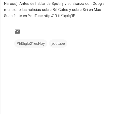
Narcos). Antes de hablar de Spotify y su alianza con Google,
menciono las noticias sobre Bill Gates y sobre Siri en Mac.
Suscríbete en YouTube http://ift.tt/1qxlqRF
#ElSiglo21esHoy
youtube
C
o
m
e
n
t
a
r
i