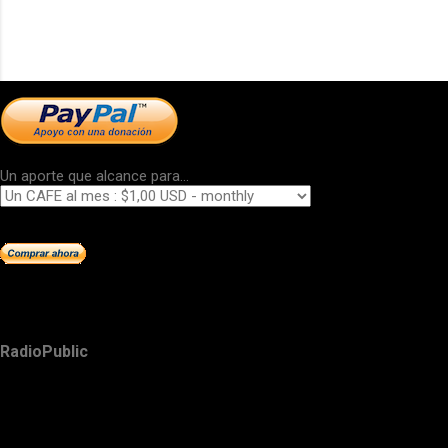
Un aporte que alcance para...
RadioPublic