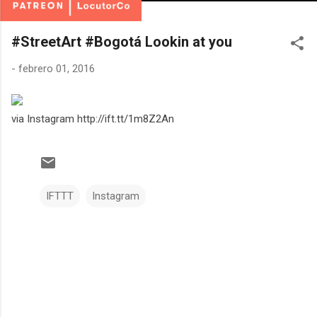
#StreetArt #Bogotá Lookin at you
-
febrero 01, 2016
via Instagram http://ift.tt/1m8Z2An
IFTTT
Instagram
C
o
m
e
n