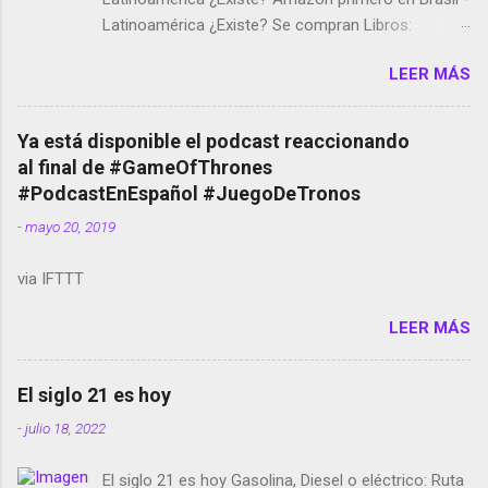
Latinoamérica ¿Existe? Se compran Libros:
Amazon llega a Colombia y Argentina Habrá 5a
LEER MÁS
temporada de Black Mirror Twitter deja de verificar
cuentas Responden los fotógrafos Brian May y el
copyright en Instagram Música y vídeo selfies en la
Ya está disponible el podcast reaccionando
red social Riddley Scott saca a Kevin Spacey de su
al final de #GameOfThrones
película Francisco regaña a los que usan el
#PodcastEnEspañol #JuegoDeTronos
smartphone en sus misas La serie de la Tierra
-
mayo 20, 2019
Media GoBee - StartUp de bicicletas de alquiler
Stop Motion en Instagram Vodafone: me siento
via IFTTT
tumbado. Amazon Music: Chingo yo, chingas tu...
http://amzn.to/2z1UkPK Wifi en el avión #Jpod17
LEER MÁS
Live Photos en Google Photos Llegando Partimos
Dictados en Android El tamaño y su importancia...
El siglo 21 es hoy
-
julio 18, 2022
El siglo 21 es hoy Gasolina, Diesel o eléctrico: Ruta