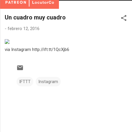
Un cuadro muy cuadro
-
febrero 12, 2016
via Instagram http://ift.tt/1QcXjb6
IFTTT
Instagram
C
o
m
e
n