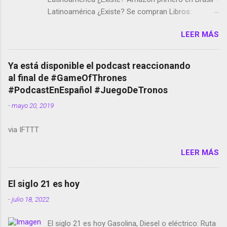
Latinoamérica ¿Existe? Se compran Libros:
Amazon llega a Colombia y Argentina Habrá 5a
LEER MÁS
temporada de Black Mirror Twitter deja de verificar
cuentas Responden los fotógrafos Brian May y el
copyright en Instagram Música y vídeo selfies en la
Ya está disponible el podcast reaccionando
red social Riddley Scott saca a Kevin Spacey de su
al final de #GameOfThrones
película Francisco regaña a los que usan el
#PodcastEnEspañol #JuegoDeTronos
smartphone en sus misas La serie de la Tierra
-
mayo 20, 2019
Media GoBee - StartUp de bicicletas de alquiler
Stop Motion en Instagram Vodafone: me siento
via IFTTT
tumbado. Amazon Music: Chingo yo, chingas tu...
http://amzn.to/2z1UkPK Wifi en el avión #Jpod17
LEER MÁS
Live Photos en Google Photos Llegando Partimos
Dictados en Android El tamaño y su importancia...
El siglo 21 es hoy
-
julio 18, 2022
El siglo 21 es hoy Gasolina, Diesel o eléctrico: Ruta