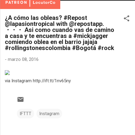
¿A cómo las obleas? #Repost
@lapasiontropical with @repostapp.
・・・ Asi como cuando vas de camino
a casa y te encuentras a #mickjagger
comiendo oblea en el barrio jajaja
#rollingstonescolombia #Bogotá #rock
-
marzo 08, 2016
via Instagram http://ift.tt/1nv65ny
IFTTT
Instagram
C