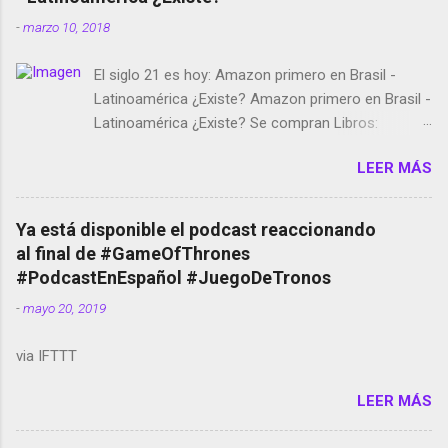
-
marzo 10, 2018
El siglo 21 es hoy: Amazon primero en Brasil -
Latinoamérica ¿Existe? Amazon primero en Brasil -
Latinoamérica ¿Existe? Se compran Libros:
Amazon llega a Colombia y Argentina Habrá 5a
LEER MÁS
temporada de Black Mirror Twitter deja de verificar
cuentas Responden los fotógrafos Brian May y el
copyright en Instagram Música y vídeo selfies en la
Ya está disponible el podcast reaccionando
red social Riddley Scott saca a Kevin Spacey de su
al final de #GameOfThrones
película Francisco regaña a los que usan el
#PodcastEnEspañol #JuegoDeTronos
smartphone en sus misas La serie de la Tierra
-
mayo 20, 2019
Media GoBee - StartUp de bicicletas de alquiler
Stop Motion en Instagram Vodafone: me siento
via IFTTT
tumbado. Amazon Music: Chingo yo, chingas tu...
http://amzn.to/2z1UkPK Wifi en el avión #Jpod17
LEER MÁS
Live Photos en Google Photos Llegando Partimos
Dictados en Android El tamaño y su importancia...