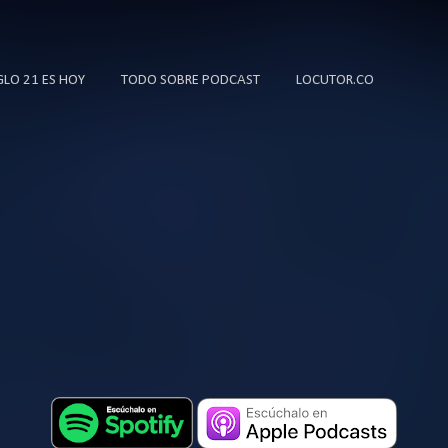
Ir al contenido principal
IGLO 21 ES HOY
TODO SOBRE PODCAST
LOCUTOR.CO