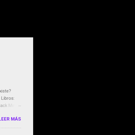
xiste?
Libros:
ack Mirror
n May y el
LEER MÁS
ddley
s que usan
 StartUp