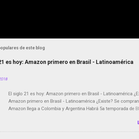
opulares de este blog
 21 es hoy: Amazon primero en Brasil - Latinoamérica
2018
El siglo 21 es hoy: Amazon primero en Brasil - Latinoamérica ¿E
Amazon primero en Brasil - Latinoamérica ¿Existe? Se compran 
Amazon llega a Colombia y Argentina Habrá 5a temporada de Bl
Twitter deja de verificar cuentas Responden los fotógrafos Bria
copyright en Instagram Música y vídeo selfies en la red social Ri
Scott saca a Kevin Spacey de su película Francisco regaña a lo
el smartphone en sus misas La serie de la Tierra Media GoBee -