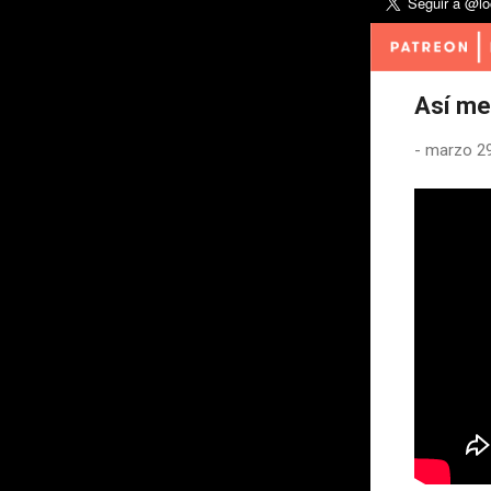
Así me
-
marzo 29