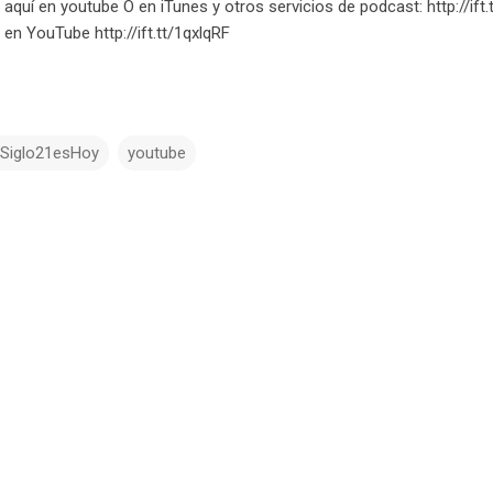
 aquí en youtube O en iTunes y otros servicios de podcast: http://ift.
 en YouTube http://ift.tt/1qxlqRF
lSiglo21esHoy
youtube