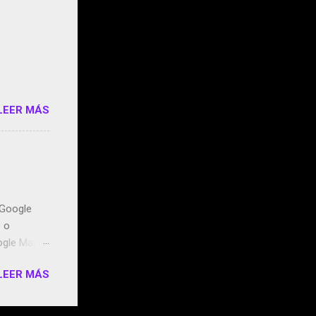
e siento
o/2z1UkPK
do
LEER MÁS
n Google
o o
ogle Maps.
ntidos uno
LEER MÁS
t, la
miento de
ugares