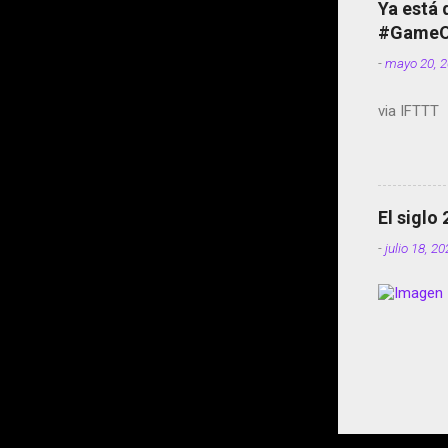
Ya está 
#GameOf
-
mayo 20, 
via IFTTT
El siglo
-
julio 18, 2