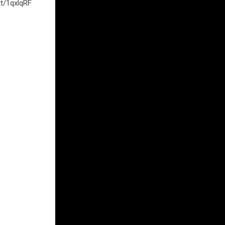
tt/1qxlqRF