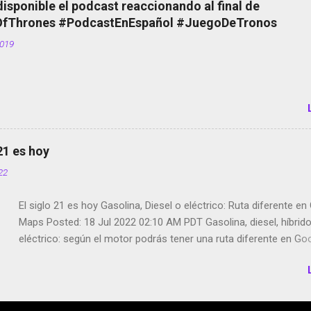
disponible el podcast reaccionando al final de
de bicicletas de alquiler Stop Motion en Instagram Vodafone: m
Thrones #PodcastEnEspañol #JuegoDeTronos
tumbado. Amazon Music: Chingo yo, chingas tu... http://amzn.t
2019
Wifi en el avión #Jpod17 Live Photos en Google Photos Llegan
Partimos Dictados en Android El tamaño y su importancia...
 21 es hoy
022
El siglo 21 es hoy Gasolina, Diesel o eléctrico: Ruta diferente e
Maps Posted: 18 Jul 2022 02:10 AM PDT Gasolina, diesel, híbrid
eléctrico: según el motor podrás tener una ruta diferente en Go
Google Maps continúa evolucionando todos los días en dos se
de esos sentidos es lo que hacen los desarrolladores de Alphabe
compañía matriz de Google; y por el otro lado tenemos el creci
Google Maps con lo que informamos los usuarios reseñas del l