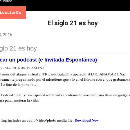
El siglo 21 es hoy
, 2016
iglo 21 es hoy
ear un podcast (e Invitada Espontánea)
03 Mar 2016 08:35 AM PST
lamos del ataque virtual a @RicardoGalanO y apareció @LUCIANAMARTINac
neamente preguntando por el micrófono que vio en el iPhone con el que grabamos 
 La foto de la portada...
 Podcast "reality" en español sobre vida cotidiana latinoamericana llena de gadgets
ía para ¿mejorar la vida?
Download Now
sting includes an audio/video/photo media file: