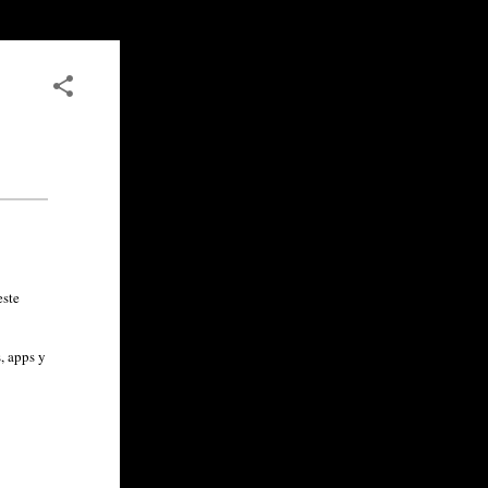
este
, apps y