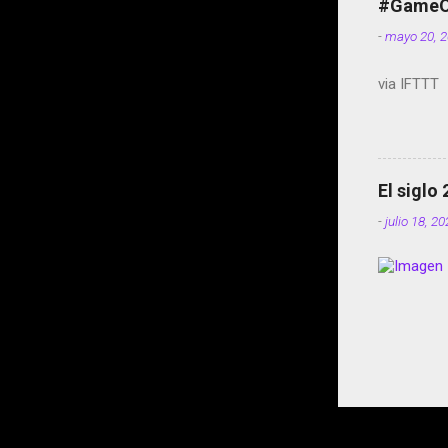
#GameOf
-
mayo 20, 
via IFTTT
El siglo
-
julio 18, 2