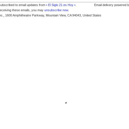
subscribed to email updates from
• El Siglo 21 es Hoy •
.
Email delivery powered 
receiving these emails, you may
unsubscribe now
.
nc., 1600 Amphitheatre Parkway, Mountain View, CA 94043, United States