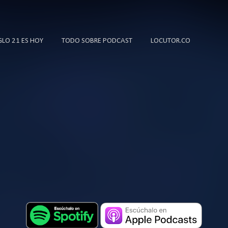
Ir al contenido principal
IGLO 21 ES HOY
TODO SOBRE PODCAST
LOCUTOR.CO