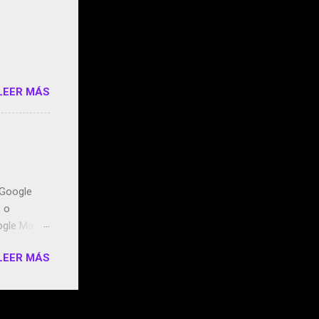
o/2z1UkPK
do
LEER MÁS
n Google
o o
ogle Maps.
ntidos uno
LEER MÁS
t, la
miento de
ugares