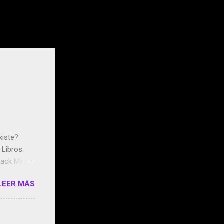
xiste?
Libros:
ack Mirror
n May y el
LEER MÁS
ddley
s que usan
 StartUp
e siento