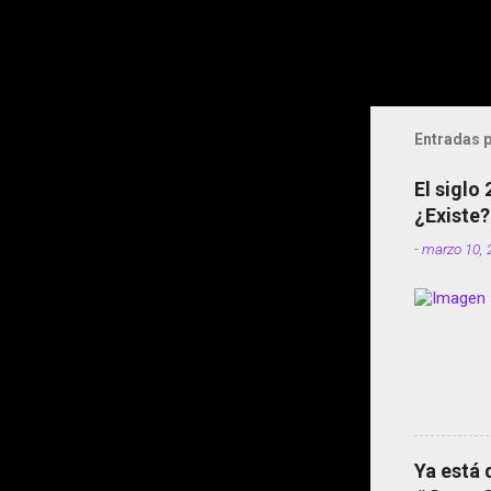
Entradas p
El siglo
¿Existe?
-
marzo 10, 
Ya está 