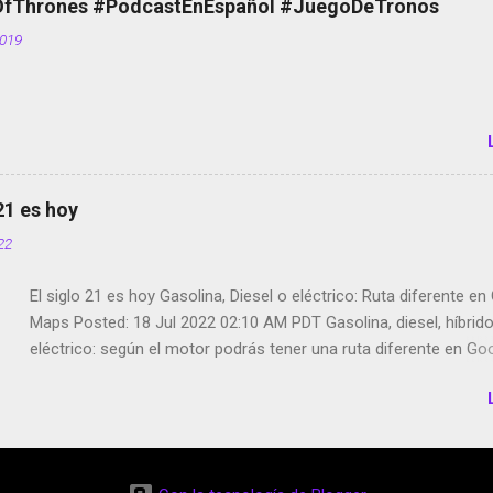
Thrones #PodcastEnEspañol #JuegoDeTronos
tumbado. Amazon Music: Chingo yo, chingas tu... http://amzn.t
2019
Wifi en el avión #Jpod17 Live Photos en Google Photos Llegan
Partimos Dictados en Android El tamaño y su importancia...
 21 es hoy
022
El siglo 21 es hoy Gasolina, Diesel o eléctrico: Ruta diferente e
Maps Posted: 18 Jul 2022 02:10 AM PDT Gasolina, diesel, híbrid
eléctrico: según el motor podrás tener una ruta diferente en Go
Google Maps continúa evolucionando todos los días en dos se
de esos sentidos es lo que hacen los desarrolladores de Alphabe
compañía matriz de Google; y por el otro lado tenemos el creci
Google Maps con lo que informamos los usuarios reseñas del l
indicaciones p...