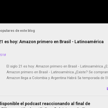
opulares de este blog
 21 es hoy: Amazon primero en Brasil - Latinoamérica
2018
El siglo 21 es hoy: Amazon primero en Brasil - Latinoamérica ¿E
Amazon primero en Brasil - Latinoamérica ¿Existe? Se compran 
Amazon llega a Colombia y Argentina Habrá 5a temporada de Bl
Twitter deja de verificar cuentas Responden los fotógrafos Bria
copyright en Instagram Música y vídeo selfies en la red social Ri
Scott saca a Kevin Spacey de su película Francisco regaña a lo
el smartphone en sus misas La serie de la Tierra Media GoBee -
disponible el podcast reaccionando al final de
de bicicletas de alquiler Stop Motion en Instagram Vodafone: m