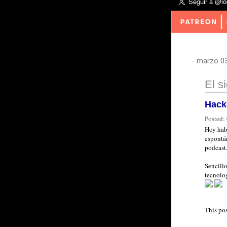
-
marzo 03
El s
Hack
Posted:
Hoy hab
espontá
podcast.
Sencillo
tecnolog
This po