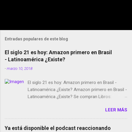
Entradas populares de este blog
El siglo 21 es hoy: Amazon primero en Brasil
- Latinoamérica ¿Existe?
-
marzo 10, 2018
El siglo 21 es hoy: Amazon primero en Brasil -
Latinoamérica ¿Existe? Amazon primero en Brasil -
Latinoamérica ¿Existe? Se compran Libros:
Amazon llega a Colombia y Argentina Habrá 5a
LEER MÁS
temporada de Black Mirror Twitter deja de verificar
cuentas Responden los fotógrafos Brian May y el
copyright en Instagram Música y vídeo selfies en la
Ya está disponible el podcast reaccionando
red social Riddley Scott saca a Kevin Spacey de su