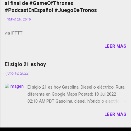
al final de #GameOfThrones
película Francisco regaña a los que usan el
#PodcastEnEspañol #JuegoDeTronos
smartphone en sus misas La serie de la Tierra
-
mayo 20, 2019
Media GoBee - StartUp de bicicletas de alquiler
Stop Motion en Instagram Vodafone: me siento
via IFTTT
tumbado. Amazon Music: Chingo yo, chingas tu...
http://amzn.to/2z1UkPK Wifi en el avión #Jpod17
LEER MÁS
Live Photos en Google Photos Llegando Partimos
Dictados en Android El tamaño y su importancia...
El siglo 21 es hoy
-
julio 18, 2022
El siglo 21 es hoy Gasolina, Diesel o eléctrico: Ruta
diferente en Google Maps Posted: 18 Jul 2022
02:10 AM PDT Gasolina, diesel, híbrido o eléctrico:
según el motor podrás tener una ruta diferente en
LEER MÁS
Google Maps. Google Maps continúa
evolucionando todos los días en dos sentidos uno
de esos sentidos es lo que hacen los