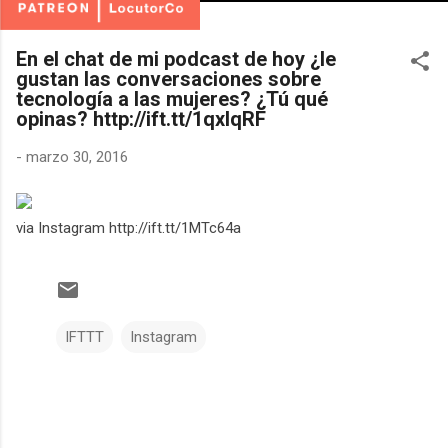
En el chat de mi podcast de hoy ¿le
gustan las conversaciones sobre
tecnología a las mujeres? ¿Tú qué
opinas? http://ift.tt/1qxlqRF
-
marzo 30, 2016
via Instagram http://ift.tt/1MTc64a
IFTTT
Instagram
C
o
m