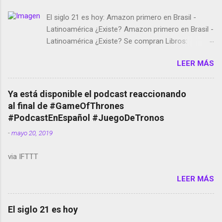
El siglo 21 es hoy: Amazon primero en Brasil -
Latinoamérica ¿Existe? Amazon primero en Brasil -
Latinoamérica ¿Existe? Se compran Libros:
Amazon llega a Colombia y Argentina Habrá 5a
LEER MÁS
temporada de Black Mirror Twitter deja de verificar
cuentas Responden los fotógrafos Brian May y el
copyright en Instagram Música y vídeo selfies en la
Ya está disponible el podcast reaccionando
red social Riddley Scott saca a Kevin Spacey de su
al final de #GameOfThrones
película Francisco regaña a los que usan el
#PodcastEnEspañol #JuegoDeTronos
smartphone en sus misas La serie de la Tierra
-
mayo 20, 2019
Media GoBee - StartUp de bicicletas de alquiler
Stop Motion en Instagram Vodafone: me siento
via IFTTT
tumbado. Amazon Music: Chingo yo, chingas tu...
http://amzn.to/2z1UkPK Wifi en el avión #Jpod17
LEER MÁS
Live Photos en Google Photos Llegando Partimos
Dictados en Android El tamaño y su importancia...
El siglo 21 es hoy