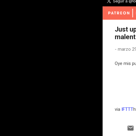
Just u
malent
-
marzo 29
Oye mis pu
via
IFTTT
h