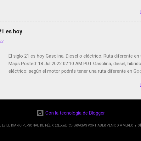
 21 es hoy
022
El siglo 21 es hoy Gasolina, Diesel o eléctrico: Ruta diferente e
Maps Posted: 18 Jul 2022 02:10 AM PDT Gasolina, diesel, híbrid
eléctrico: según el motor podrás tener una ruta diferente en Go
Google Maps continúa evolucionando todos los días en dos se
de esos sentidos es lo que hacen los desarrolladores de Alphabe
compañía matriz de Google; y por el otro lado tenemos el creci
Google Maps con lo que informamos los usuarios reseñas del l
indicaciones p...
Con la tecnología de Blogger
E ES EL DIARIO PERSONAL DE FÉLIX @LocutorCo GRACIAS POR HABER VENIDO A VERLO Y OÍ