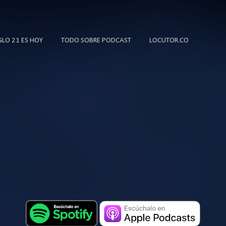
Ir al contenido principal
IGLO 21 ES HOY
TODO SOBRE PODCAST
LOCUTOR.CO