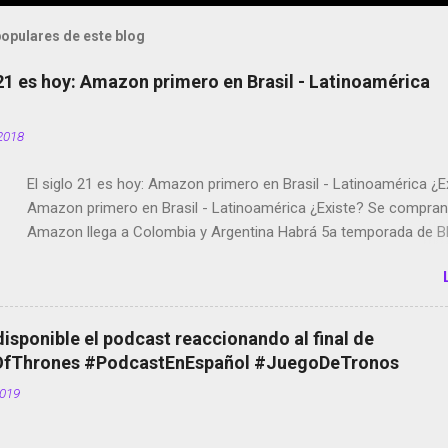
opulares de este blog
 21 es hoy: Amazon primero en Brasil - Latinoamérica
2018
El siglo 21 es hoy: Amazon primero en Brasil - Latinoamérica ¿E
Amazon primero en Brasil - Latinoamérica ¿Existe? Se compran 
Amazon llega a Colombia y Argentina Habrá 5a temporada de Bl
Twitter deja de verificar cuentas Responden los fotógrafos Bria
copyright en Instagram Música y vídeo selfies en la red social Ri
Scott saca a Kevin Spacey de su película Francisco regaña a lo
el smartphone en sus misas La serie de la Tierra Media GoBee -
disponible el podcast reaccionando al final de
de bicicletas de alquiler Stop Motion en Instagram Vodafone: m
Thrones #PodcastEnEspañol #JuegoDeTronos
tumbado. Amazon Music: Chingo yo, chingas tu... http://amzn.t
2019
Wifi en el avión #Jpod17 Live Photos en Google Photos Llegan
Partimos Dictados en Android El tamaño y su importancia...