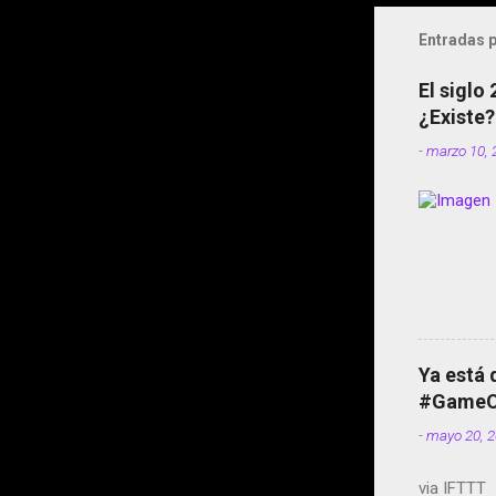
Entradas p
El siglo
¿Existe?
-
marzo 10, 
Ya está 
#GameOf
-
mayo 20, 
via IFTTT