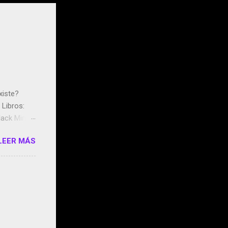
xiste?
Libros:
ack Mirror
n May y el
LEER MÁS
ddley
s que usan
 StartUp
e siento
o/2z1UkPK
do