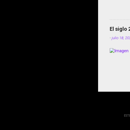
El siglo
-
julio 18, 2
EST