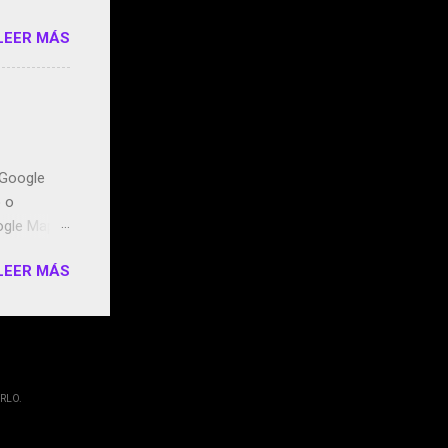
LEER MÁS
n Google
o o
ogle Maps.
ntidos uno
LEER MÁS
t, la
miento de
ugares
RLO.