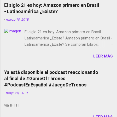
El siglo 21 es hoy: Amazon primero en Brasil
- Latinoamérica ¿Existe?
-
marzo 10, 2018
El siglo 21 es hoy: Amazon primero en Brasil -
Latinoamérica ¿Existe? Amazon primero en Brasil -
Latinoamérica ¿Existe? Se compran Libros:
Amazon llega a Colombia y Argentina Habrá 5a
LEER MÁS
temporada de Black Mirror Twitter deja de verificar
cuentas Responden los fotógrafos Brian May y el
copyright en Instagram Música y vídeo selfies en la
Ya está disponible el podcast reaccionando
red social Riddley Scott saca a Kevin Spacey de su
al final de #GameOfThrones
película Francisco regaña a los que usan el
#PodcastEnEspañol #JuegoDeTronos
smartphone en sus misas La serie de la Tierra
-
mayo 20, 2019
Media GoBee - StartUp de bicicletas de alquiler
Stop Motion en Instagram Vodafone: me siento
via IFTTT
tumbado. Amazon Music: Chingo yo, chingas tu...
http://amzn.to/2z1UkPK Wifi en el avión #Jpod17
LEER MÁS