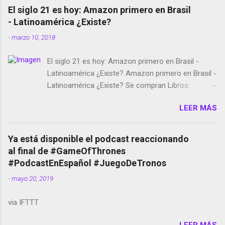
El siglo 21 es hoy: Amazon primero en Brasil
- Latinoamérica ¿Existe?
-
marzo 10, 2018
El siglo 21 es hoy: Amazon primero en Brasil -
Latinoamérica ¿Existe? Amazon primero en Brasil -
Latinoamérica ¿Existe? Se compran Libros:
Amazon llega a Colombia y Argentina Habrá 5a
LEER MÁS
temporada de Black Mirror Twitter deja de verificar
cuentas Responden los fotógrafos Brian May y el
copyright en Instagram Música y vídeo selfies en la
Ya está disponible el podcast reaccionando
red social Riddley Scott saca a Kevin Spacey de su
al final de #GameOfThrones
película Francisco regaña a los que usan el
#PodcastEnEspañol #JuegoDeTronos
smartphone en sus misas La serie de la Tierra
-
mayo 20, 2019
Media GoBee - StartUp de bicicletas de alquiler
Stop Motion en Instagram Vodafone: me siento
via IFTTT
tumbado. Amazon Music: Chingo yo, chingas tu...
http://amzn.to/2z1UkPK Wifi en el avión #Jpod17
LEER MÁS