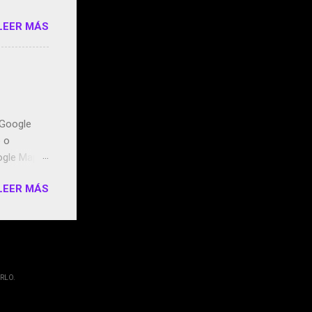
LEER MÁS
n Google
o o
ogle Maps.
ntidos uno
LEER MÁS
t, la
miento de
ugares
RLO.