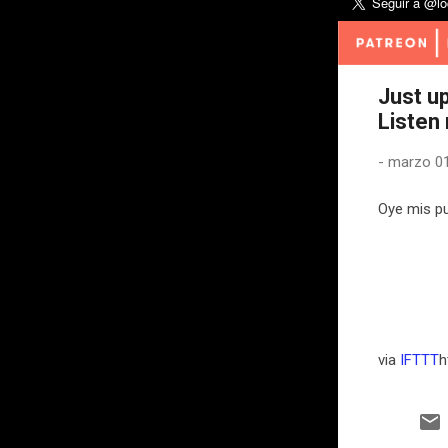
Just u
Listen
-
marzo 01
Oye mis pu
via
IFTTT
h