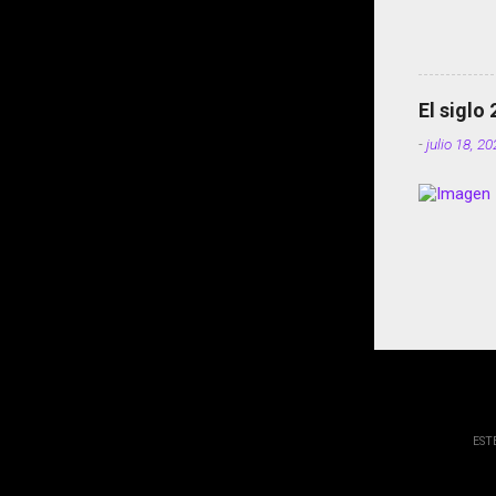
El siglo
-
julio 18, 2
EST