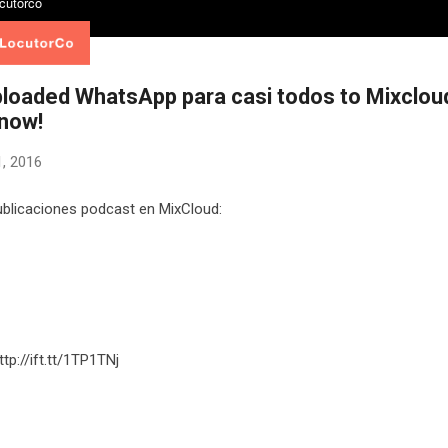
ploaded WhatsApp para casi todos to Mixclou
 now!
, 2016
blicaciones podcast en MixCloud:
ttp://ift.tt/1TP1TNj