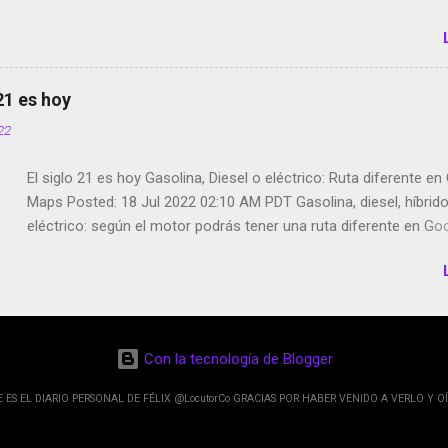
 21 es hoy
022
El siglo 21 es hoy Gasolina, Diesel o eléctrico: Ruta diferente e
Maps Posted: 18 Jul 2022 02:10 AM PDT Gasolina, diesel, híbrid
eléctrico: según el motor podrás tener una ruta diferente en Go
Google Maps continúa evolucionando todos los días en dos se
de esos sentidos es lo que hacen los desarrolladores de Alphabe
compañía matriz de Google; y por el otro lado tenemos el creci
Google Maps con lo que informamos los usuarios reseñas del l
indicaciones p...
Con la tecnología de Blogger
E ES EL DIARIO PERSONAL DE FÉLIX @LocutorCo GRACIAS POR HABER VENIDO A VERLO Y OÍ