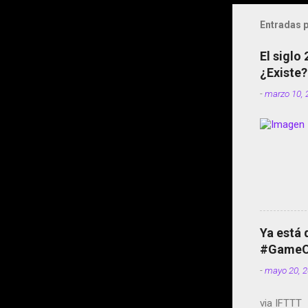
Entradas p
El siglo
¿Existe?
-
marzo 10, 
Ya está 
#GameOf
-
mayo 20, 
via IFTTT