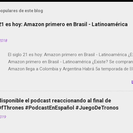
opulares de este blog
 21 es hoy: Amazon primero en Brasil - Latinoamérica
2018
El siglo 21 es hoy: Amazon primero en Brasil - Latinoamérica ¿E
Amazon primero en Brasil - Latinoamérica ¿Existe? Se compran 
Amazon llega a Colombia y Argentina Habrá 5a temporada de Bl
Twitter deja de verificar cuentas Responden los fotógrafos Bria
copyright en Instagram Música y vídeo selfies en la red social Ri
Scott saca a Kevin Spacey de su película Francisco regaña a lo
el smartphone en sus misas La serie de la Tierra Media GoBee -
disponible el podcast reaccionando al final de
de bicicletas de alquiler Stop Motion en Instagram Vodafone: m
Thrones #PodcastEnEspañol #JuegoDeTronos
tumbado. Amazon Music: Chingo yo, chingas tu... http://amzn.t
2019
Wifi en el avión #Jpod17 Live Photos en Google Photos Llegan
Partimos Dictados en Android El tamaño y su importancia...