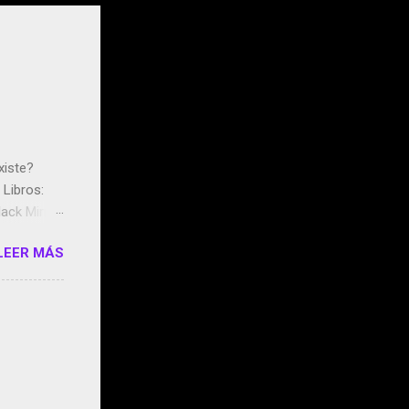
xiste?
Libros:
ack Mirror
n May y el
LEER MÁS
ddley
s que usan
 StartUp
e siento
o/2z1UkPK
do