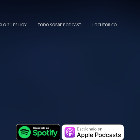
Ir al contenido principal
IGLO 21 ES HOY
TODO SOBRE PODCAST
LOCUTOR.CO